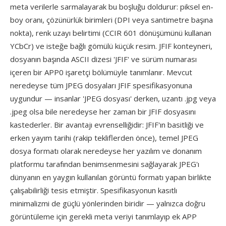
meta verilerle sarmalayarak bu boşluğu doldurur: piksel en-
boy oranı, çözünürlük birimleri (DPI veya santimetre başına
nokta), renk uzayı belirtimi (CCIR 601 dönüşümünü kullanan
YCbCr) ve isteğe bağlı gömülü küçük resim. JFIF konteyneri,
dosyanın başında ASCII dizesi 'JFIF' ve sürüm numarası
içeren bir APP0 işaretçi bölümüyle tanımlanır. Mevcut
neredeyse tüm JPEG dosyaları JFIF spesifikasyonuna
uygundur — insanlar 'JPEG dosyası' derken, uzantı .jpg veya
.jpeg olsa bile neredeyse her zaman bir JFIF dosyasını
kastederler. Bir avantajı evrenselliğidir: JFIF'ın basitliği ve
erken yayım tarihi (rakip tekliflerden önce), temel JPEG
dosya formatı olarak neredeyse her yazılım ve donanım
platformu tarafından benimsenmesini sağlayarak JPEG'ı
dünyanın en yaygın kullanılan görüntü formatı yapan birlikte
çalışabilirliği tesis etmiştir. Spesifikasyonun kasıtlı
minimalizmi de güçlü yönlerinden biridir — yalnızca doğru
görüntüleme için gerekli meta veriyi tanımlayıp ek APP