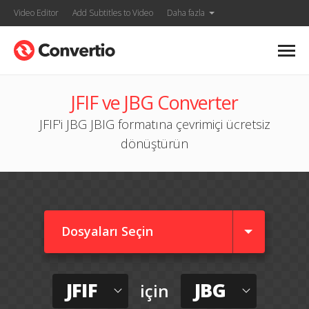
Video Editor
Add Subtitles to Video
Daha fazla
JFIF ve JBG Converter
JFIF'i JBG JBIG formatına çevrimiçi ücretsiz
dönüştürün
Dosyaları Seçin
JFIF
JBG
için