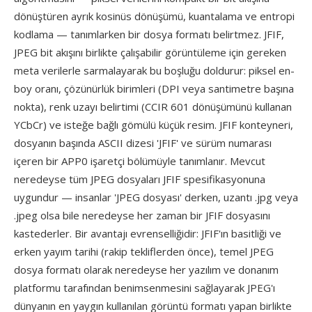
dönüştüren ayrık kosinüs dönüşümü, kuantalama ve entropi
kodlama — tanımlarken bir dosya formatı belirtmez. JFIF,
JPEG bit akışını birlikte çalışabilir görüntüleme için gereken
meta verilerle sarmalayarak bu boşluğu doldurur: piksel en-
boy oranı, çözünürlük birimleri (DPI veya santimetre başına
nokta), renk uzayı belirtimi (CCIR 601 dönüşümünü kullanan
YCbCr) ve isteğe bağlı gömülü küçük resim. JFIF konteyneri,
dosyanın başında ASCII dizesi 'JFIF' ve sürüm numarası
içeren bir APP0 işaretçi bölümüyle tanımlanır. Mevcut
neredeyse tüm JPEG dosyaları JFIF spesifikasyonuna
uygundur — insanlar 'JPEG dosyası' derken, uzantı .jpg veya
.jpeg olsa bile neredeyse her zaman bir JFIF dosyasını
kastederler. Bir avantajı evrenselliğidir: JFIF'ın basitliği ve
erken yayım tarihi (rakip tekliflerden önce), temel JPEG
dosya formatı olarak neredeyse her yazılım ve donanım
platformu tarafından benimsenmesini sağlayarak JPEG'ı
dünyanın en yaygın kullanılan görüntü formatı yapan birlikte