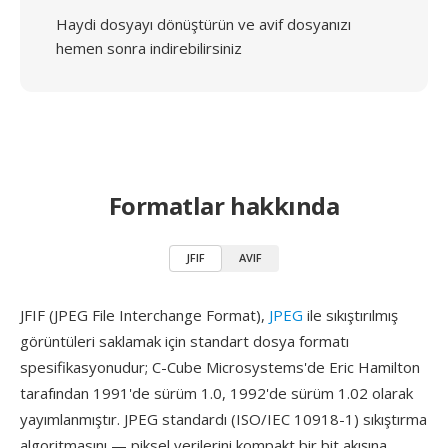
Haydi dosyayı dönüştürün ve avif dosyanızı
hemen sonra indirebilirsiniz
Formatlar hakkında
JFIF
AVIF
JFIF (JPEG File Interchange Format),
JPEG
ile sıkıştırılmış
görüntüleri saklamak için standart dosya formatı
spesifikasyonudur; C-Cube Microsystems'de Eric Hamilton
tarafından 1991'de sürüm 1.0, 1992'de sürüm 1.02 olarak
yayımlanmıştır. JPEG standardı (ISO/IEC 10918-1) sıkıştırma
algoritmasını — piksel verilerini kompakt bir bit akışına