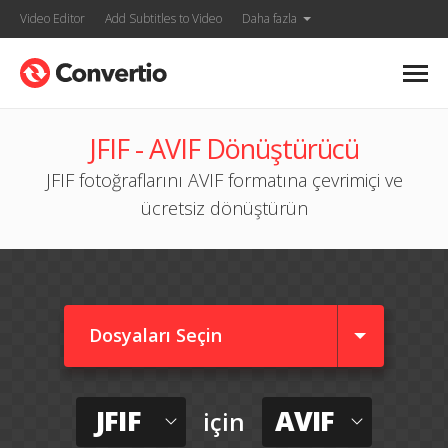
Video Editor
Add Subtitles to Video
Daha fazla
JFIF - AVIF Dönüştürücü
JFIF fotoğraflarını AVIF formatına çevrimiçi ve
ücretsiz dönüştürün
Dosyaları Seçin
JFIF
AVIF
için