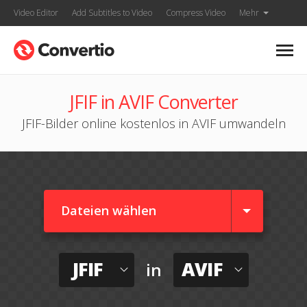
Video Editor
Add Subtitles to Video
Compress Video
Mehr
JFIF in AVIF Converter
JFIF-Bilder online kostenlos in AVIF umwandeln
Dateien wählen
JFIF
AVIF
in