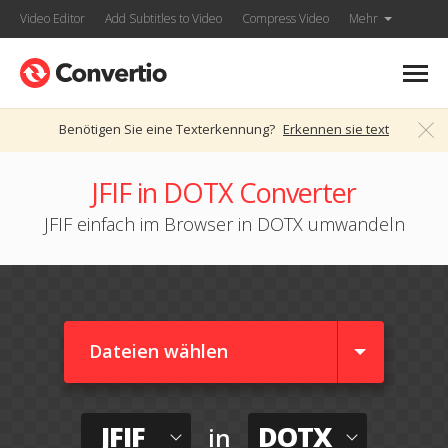
Video Editor
Add Subtitles to Video
Compress Video
Mehr
Benötigen Sie eine Texterkennung?
Erkennen sie text
JFIF in DOTX Converter
JFIF einfach im Browser in DOTX umwandeln
Dateien wählen
JFIF
DOTX
in