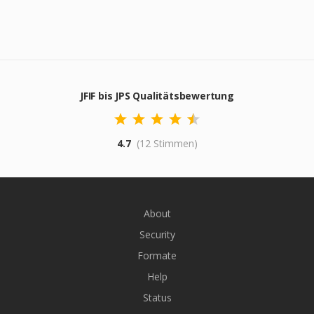
JFIF bis JPS Qualitätsbewertung
4.7
(12 Stimmen)
About
Security
Formate
Help
Status