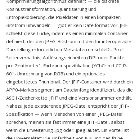
Komprimierungsalgorithmus definiert — die diskrete
Kosinustransformation, Quantisierung und
Entropiekodierung, die Pixeldaten in einen kompakten
Bitstrom umwandeln — gibt er kein Dateiformat vor. JFIF
schließt diese Lücke, indem es einen minimalen Container
definiert, der den JPEG-Bitstrom mit den für interoperable
Darstellung erforderlichen Metadaten umschließt: Pixel-
Seitenverhältnis, Auflösungseinheiten (DPI oder Punkte
pro Zentimeter), Farbraumspezifikation (YCbCr mit CCIR-
601-Umrechnung von RGB) und ein optionales
eingebettetes Thumbnail. Der JFIF-Container wird durch ein
APP0-Markersegment am Dateianfang identifiziert, das die
ASCII-Zeichenkette 'JFIF' und eine Versionsnummer enthält.
Nahezu jede existierende JPEG-Datei entspricht der JFIF-
Spezifikation — wenn Menschen von einer 'JPEG-Datei'
sprechen, meinen sie fast immer eine JFIF-Datei, selbst
wenn die Erweiterung .jpg oder .jpeg lautet. Ein Vorteil ist
die Universalität: Die Einfachheit von JFIF und das frühe