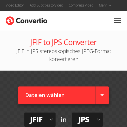
Video Editor
Add Subtitles to Video
Compress Video
Mehr
JFIF to JPS Converter
JFIF in JPS stereoskopisches JPEG-Format
konvertieren
Dateien wählen
JFIF
JPS
in