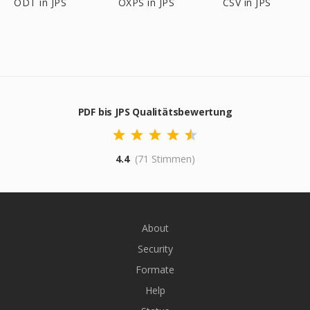
ODT in JPS
OXPS in JPS
CSV in JPS
PDF bis JPS Qualitätsbewertung
4.4
(71 Stimmen)
About
Security
Formate
Help