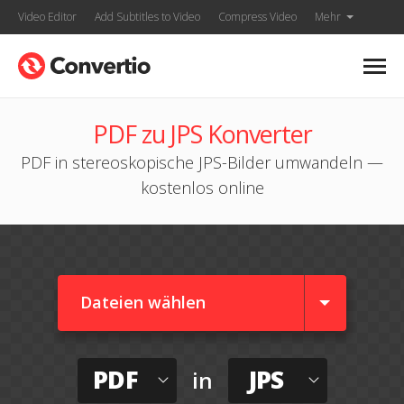
Video Editor
Add Subtitles to Video
Compress Video
Mehr
PDF zu JPS Konverter
PDF in stereoskopische JPS-Bilder umwandeln —
kostenlos online
Dateien wählen
PDF
JPS
in