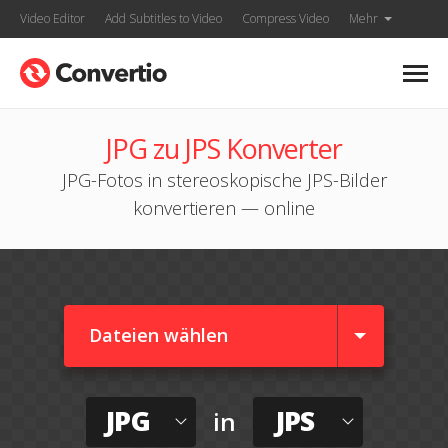
Video Editor
Add Subtitles to Video
Compress Video
Mehr
JPG zu JPS Konverter
JPG-Fotos in stereoskopische JPS-Bilder
konvertieren — online
Dateien wählen
JPG
JPS
in