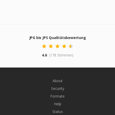
JPG bis JPS Qualitätsbewertung
4.6
(178 Stimmen)
About
Security
Formate
Help
Status