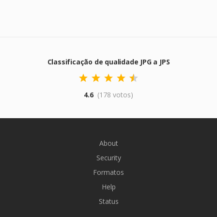
Classificação de qualidade JPG a JPS
4.6
(178 votos)
About
Security
Formatos
Help
Status