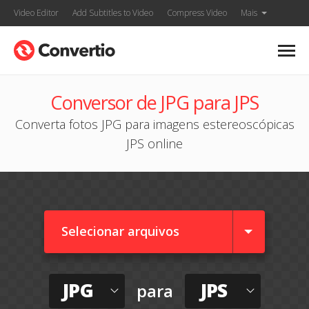
Video Editor
Add Subtitles to Video
Compress Video
Mais
Conversor de JPG para JPS
Converta fotos JPG para imagens estereoscópicas
JPS online
Selecionar arquivos
JPG
JPS
para