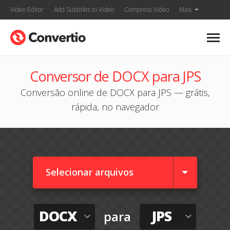
Video Editor
Add Subtitles to Video
Compress Video
Mais
Conversor de DOCX para JPS
Conversão online de DOCX para JPS — grátis,
rápida, no navegador
Selecionar arquivos
DOCX
JPS
para