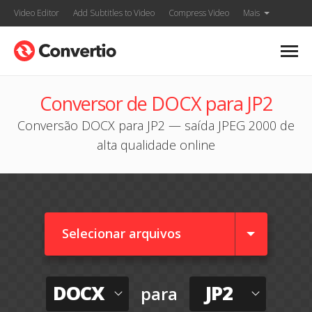
Video Editor
Add Subtitles to Video
Compress Video
Mais
Conversor de DOCX para JP2
Conversão DOCX para JP2 — saída JPEG 2000 de
alta qualidade online
Selecionar arquivos
DOCX
JP2
para