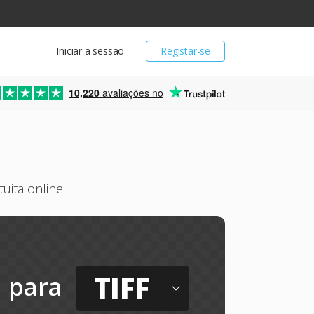
Iniciar a sessão
Registar-se
10,220
avaliações no
uita online
TIFF
para