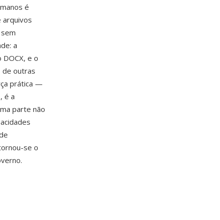
humanos é
 arquivos
o sem
ade: a
o DOCX, e o
s de outras
ça prática —
, é a
uma parte não
pacidades
 de
tornou-se o
overno.