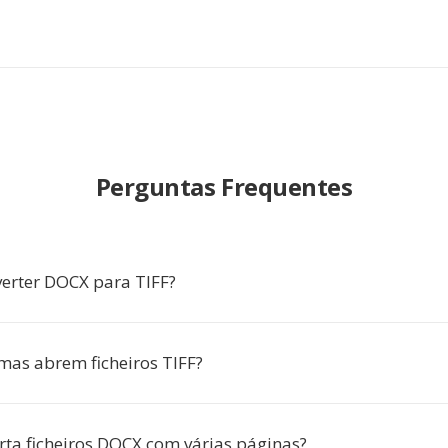
Perguntas Frequentes
erter DOCX para TIFF?
as abrem ficheiros TIFF?
rta ficheiros DOCX com várias páginas?