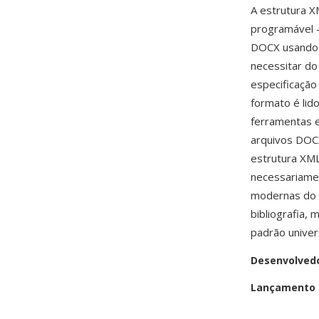
A estrutura X
programável —
DOCX usando 
necessitar do
especificação
formato é lid
ferramentas e
arquivos DOC
estrutura XML
necessariamen
modernas do W
bibliografia,
padrão univer
Desenvolved
Lançamento i