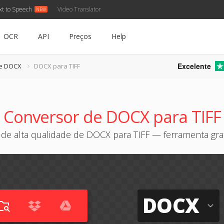
xt to Speech
Video Translator
OCR
API
Preços
Help
Excelente
de DOCX
DOCX para TIFF
Conversor de DOCX para TIFF
de alta qualidade de DOCX para TIFF — ferramenta grat
DOCX