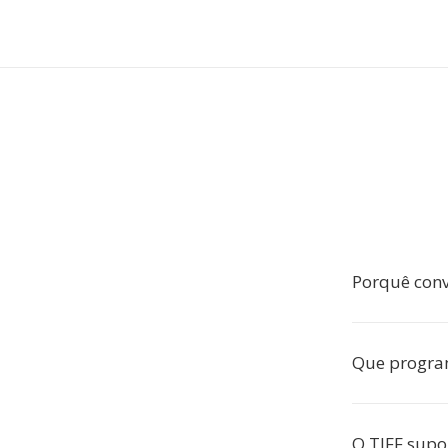
Porquê conv
Que program
O TIFF supo