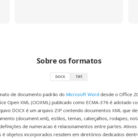
Sobre os formatos
DOCX
TIFF
mato de documento padrão do
Microsoft Word
desde o Office 2
fice Open XML (OOXML) publicado como ECMA-376 é adotado c
quivo DOCX é um arquivo ZIP contendo documentos XML que d
mento (document.xml), estilos, temas, cabeçalhos, rodapes, not
definições de numeracao é relacionamentos entre partes. Ativos
 é objetos incorporados residem em diretórios dedicados dentr