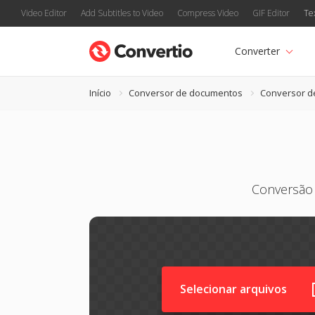
Video Editor
Add Subtitles to Video
Compress Video
GIF Editor
Te
Converter
Início
Conversor de documentos
Conversor 
Conversão 
Selecionar arquivos