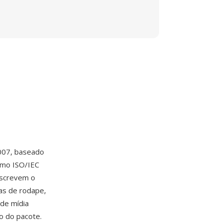
007, baseado
omo ISO/IEC
escrevem o
as de rodape,
 de mídia
o do pacote.