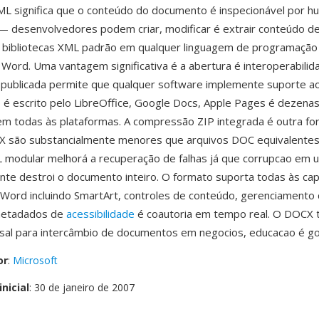
ML significa que o conteúdo do documento é inspecionável por 
 desenvolvedores podem criar, modificar é extrair conteúdo de
bibliotecas XML padrão em qualquer linguagem de programaçã
 Word. Uma vantagem significativa é a abertura é interoperabilid
 publicada permite que qualquer software implemente suporte a
o é escrito pelo LibreOffice, Google Docs, Apple Pages é dezena
m todas às plataformas. A compressão ZIP integrada é outra for
X são substancialmente menores que arquivos DOC equivalentes
 modular melhorá a recuperação de falhas já que corrupcao em 
te destroi o documento inteiro. O formato suporta todas às ca
ord incluindo SmartArt, controles de conteúdo, gerenciamento
 metadados de
acessibilidade
é coautoria em tempo real. O DOCX 
sal para intercâmbio de documentos em negocios, educacao é g
or
:
Microsoft
nicial
: 30 de janeiro de 2007