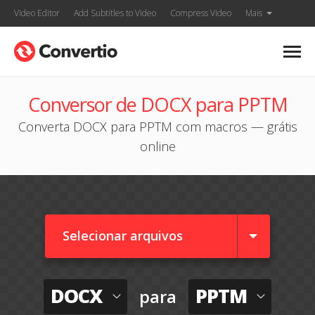
Video Editor
Add Subtitles to Video
Compress Video
Mais
Conversor de DOCX para PPTM
Converta DOCX para PPTM com macros — grátis
online
Selecionar arquivos
DOCX
PPTM
para