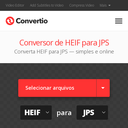
Video Editor
Add Subtitles to Video
Compress Video
Mais
Conversor de HEIF para JPS
Converta HEIF para JPS — simples e online
Selecionar arquivos
HEIF
JPS
para