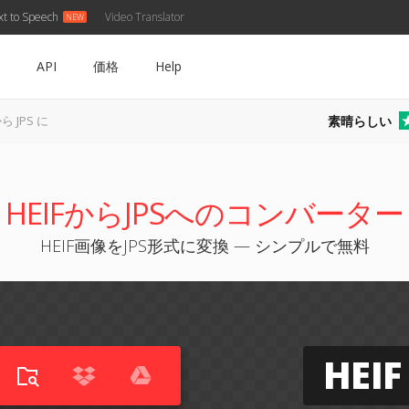
xt to Speech
Video Translator
API
価格
Help
素晴らしい
から JPS に
HEIFからJPSへのコンバーター
HEIF画像をJPS形式に変換 — シンプルで無料
HEIF