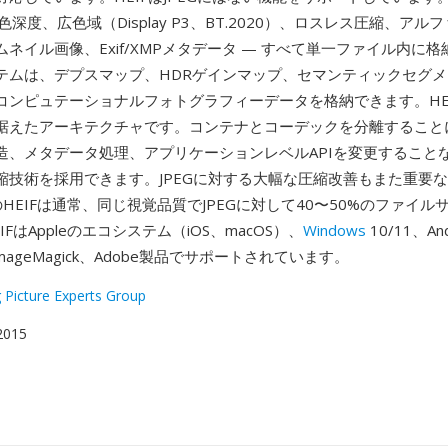
色深度、広色域（Display P3、BT.2020）、ロスレス圧縮、アル
ネイル画像、Exif/XMPメタデータ — すべて単一ファイル内に
テムは、デプスマップ、HDRゲインマップ、セマンティックセグ
コンピュテーショナルフォトグラフィーデータを格納できます。HE
据えたアーキテクチャです。コンテナとコーデックを分離することに
造、メタデータ処理、アプリケーションレベルAPIを変更すること
縮技術を採用できます。JPEGに対する大幅な圧縮改善もまた重要な
のHEIFは通常、同じ視覚品質でJPEGに対して40〜50%のファイ
FはAppleのエコシステム（iOS、macOS）、
Windows
10/11、And
mageMagick、Adobe製品でサポートされています。
 Picture Experts Group
 2015