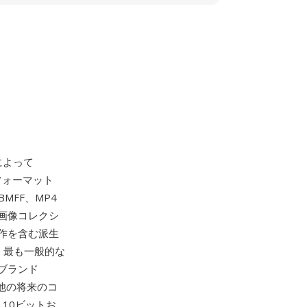
によって
ナフォーマット
OBMFF、MP4
画像コレクシ
作を含む派生
 最も一般的な
てブランド
の他の将来のコ
。10ビットお