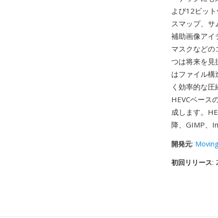
よび12ビット
スマップ、サム
補助画像アイ
マスクなどの
つは将来を見
はファイル構
く効率的な圧
HEVCベース
成します。HEI
降、GIMP、I
開発元
:
Moving
初回リリース
: