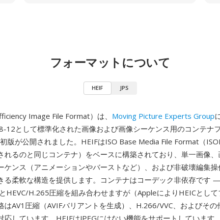
フォーマットについて
HEIF
JPS
ficiency Image File Format）は、
Moving Picture Experts Group
 23008-12として標準化された画像および画像シーケンス用のコンテ
版が公開されました。HEIFはISO Base Media File Format（IS
されるのと同じコンテナ）をベースに構築されており、単一画像、
ーケンス（アニメーションやバーストなど）、および非破壊編集操
きる柔軟な構造を提供します。コンテナはコーデック非依存です —
とHEVC/H.265圧縮を組み合わせますが（AppleによりHEICとし
はAV1圧縮（AVIFバリアントを生成）、H.266/VVC、およびそ
応しています。HEIFはJPEGにはない機能をサポートしています