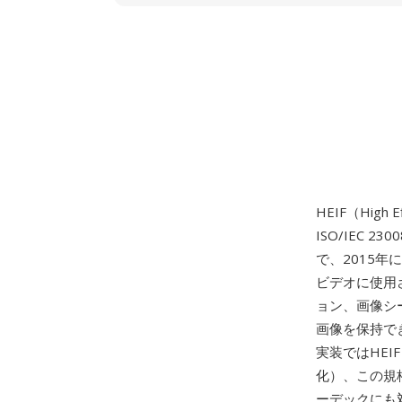
HEIF（High Ef
ISO/IEC
で、2015年に初
ビデオに使用
ョン、画像シ
画像を保持で
実装ではHEIF
化）、この規格
ーデックにも対