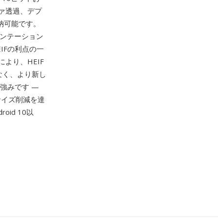
ファ透過、デプ
格納可能です。
メンテーション
IFの利点の一
より、HEIF
なく、より新し
強みです —
ルサイズ削減を達
roid 10以