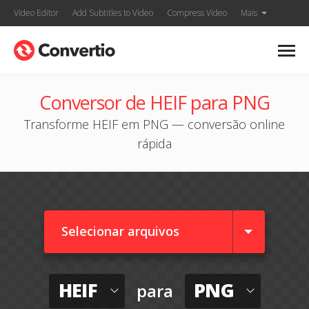
Video Editor
Add Subtitles to Video
Compress Video
Mais
Conversor de HEIF para PNG
Transforme HEIF em PNG — conversão online
rápida
Selecionar arquivos
HEIF
PNG
para