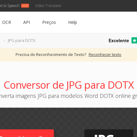
xt to Speech
Video Translator
OCR
API
Preços
Help
Excelente
G
JPG para DOTX
Precisa do Reconhecimento de Texto?
Reconhecer texto
Conversor de JPG para DOTX
verta imagens JPG para modelos Word DOTX online gr