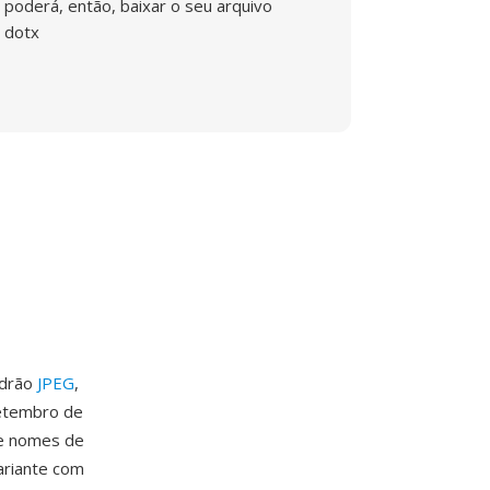
poderá, então, baixar o seu arquivo
dotx
adrão
JPEG
,
setembro de
de nomes de
ariante com