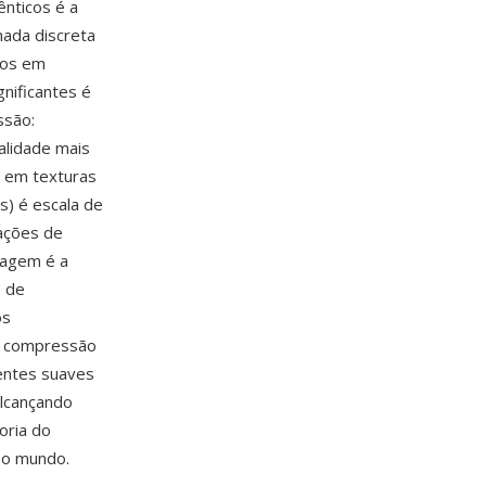
nticos é a
ada discreta
-os em
gnificantes é
ssão:
alidade mais
s em texturas
s) é escala de
ações de
tagem é a
o de
os
 A compressão
ientes suaves
lcançando
oria do
o o mundo.