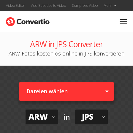
Video Editor
Add Subtitles to Video
Compress Video
Mehr
ARW in JPS Converter
ARW-Fotos kostenlos online in JPS konvertieren
Dateien wählen
ARW
JPS
in