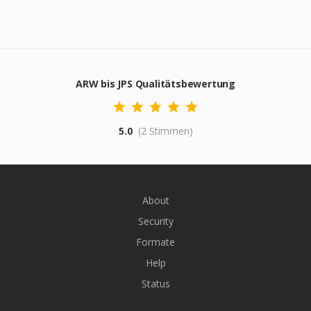
ARW bis JPS Qualitätsbewertung
5.0
(2 Stimmen)
About
Security
Formate
Help
Status