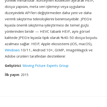
yönelik mimarisidir: konteyneri kodekten ayırarak HEIF,
dosya yapısını, meta veri işlemeyi veya uygulama
düzeyindeki API'leri değiştirmeden daha yeni ve daha
verimli sıkıştırma teknolojilerini benimseyebilir. JPEG'e
kıyasla önemli sıkıştırma iyileştirmesi de temel güçlü
yönlerinden biridir — HEVC tabanlı HEIF, aynı görsel
kalitede JPEG'e kıyasla tipik olarak %40-50 dosya boyutu
azalması sağlar. HEIF; Apple ekosistemi (iOS, macOS),
Windows
10/11, Android 10+, GIMP, ImageMagick ve
Adobe ürünleri tarafından desteklenir.
Geliştirici
:
Moving Picture Experts Group
İlk yayın
: 2015