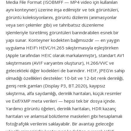
Media File Format (ISOBMFF — MP4 video için kullanılan
aynı konteyner) üzerine inşa edilmiştir ve tek görüntüleri,
görüntü koleksiyonlarını, görüntü dizilerini (animasyonlar
veya seri çekimler gibi) ve tahribatsız düzenleme
işlemleriyle türetilmiş görüntüleri barındırabilen esnek bir
yapı sunar. Konteyner kodekten bağımsızdır — en yaygın
uygulama HEIF'ı HEVC/H.265 sıkıştırmasıyla eşleştirirken
(Apple tarafından HEIC olarak markalanmıştır), standart AV1
sıkıştırmasını (AVIF varyantını oluşturur), H.266/VVC ve
gelecekteki diğer kodekleri de barındırır. HEIF, JPEG'ın sahip
olmadığı özellikleri destekler: 10-bit ve 12-bit renk derinliği,
geniş renk gamları (Display P3, BT.2020), kayıpsız
sıkıştırma, alfa saydamlığı, derinlik haritaları, küçük resimler
ve Exif/XMP meta verileri — hepsi tek bir dosya içinde.
Yardımcı görüntü öğeleri, derinlik haritaları, HDR kazanç
haritaları ve anlamsal bölütleme maskeleri gibi hesaplamalı
fotoğrafçılık verilerini saklayabilir. Bir avantajı geleceğe