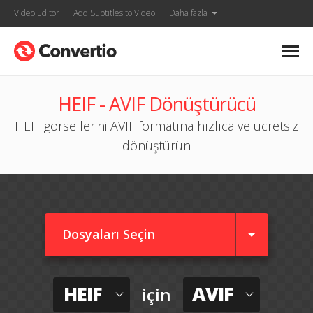
Video Editor
Add Subtitles to Video
Daha fazla
HEIF - AVIF Dönüştürücü
HEIF görsellerini AVIF formatına hızlıca ve ücretsiz
dönüştürün
Dosyaları Seçin
HEIF
AVIF
için