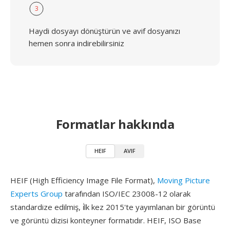
3
Haydi dosyayı dönüştürün ve avif dosyanızı
hemen sonra indirebilirsiniz
Formatlar hakkında
HEIF
AVIF
HEIF (High Efficiency Image File Format),
Moving Picture
Experts Group
tarafından ISO/IEC 23008-12 olarak
standardize edilmiş, i̇lk kez 2015'te yayımlanan bir görüntü
ve görüntü dizisi konteyner formatıdır. HEIF, ISO Base