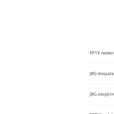
PPTX neden 
JBG dosyalar
JBG sıkıştır