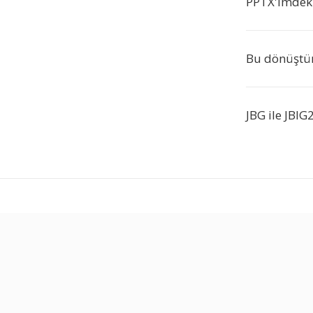
PPTX'imdeki
Bu dönüştür
JBG ile JBIG