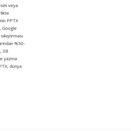
esini veya
likte
ımın PPTX
s, Google
sıkıştırması
larından %50-
t, 3B
ikte yazma
PPTX, dünya