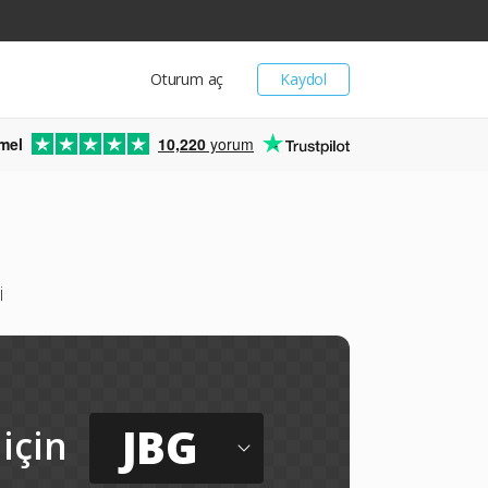
Oturum aç
Kaydol
mel
10,220
yorum
i
JBG
için