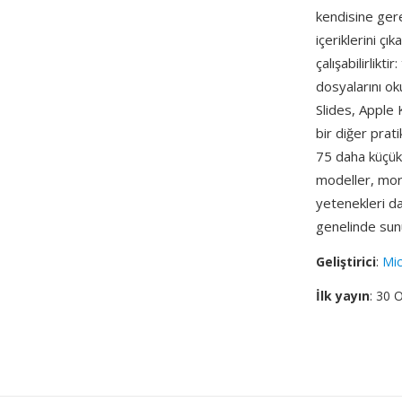
kendisine gere
içeriklerini çı
çalışabilirlikt
dosyalarını o
Slides, Apple 
bir diğer pra
75 daha küçük
modeller, morph
yetenekleri d
genelinde sunu
Geliştirici
:
Mic
İlk yayın
: 30 