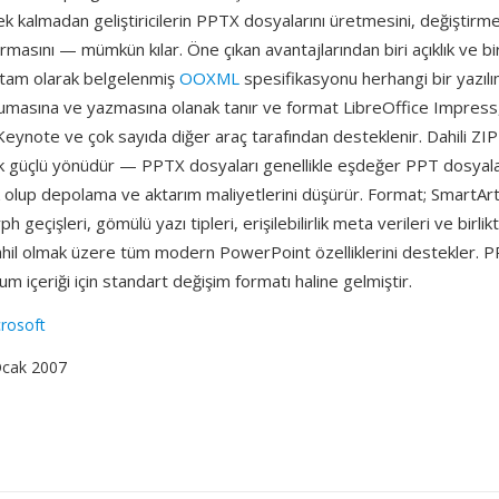
k kalmadan geliştiricilerin PPTX dosyalarını üretmesini, değiştirm
karmasını — mümkün kılar. Öne çıkan avantajlarından biri açıklık ve bir
ir: tam olarak belgelenmiş
OOXML
spesifikasyonu herhangi bir yazıl
kumasına ve yazmasına olanak tanır ve format LibreOffice Impres
Keynote ve çok sayıda diğer araç tarafından desteklenir. Dahili ZIP 
tik güçlü yönüdür — PPTX dosyaları genellikle eşdeğer PPT dosya
 olup depolama ve aktarım maliyetlerini düşürür. Format; SmartAr
 geçişleri, gömülü yazı tipleri, erişilebilirlik meta verileri ve birl
ahil olmak üzere tüm modern PowerPoint özelliklerini destekler. 
m içeriği için standart değişim formatı haline gelmiştir.
rosoft
Ocak 2007