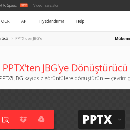
xt to Speech
Video Translator
OCR
API
Fiyatlandırma
Help
Mükem
rücü
PPTX'den JBG'e
PPTX'ten JBG'ye Dönüştürücü
PPTX'i JBG kayıpsız görüntülere dönüştürün — çevrimiç
PPTX