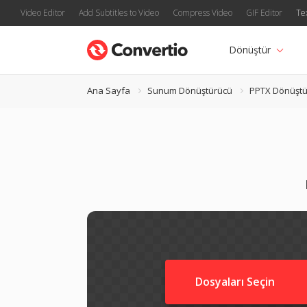
Video Editor
Add Subtitles to Video
Compress Video
GIF Editor
Te
Dönüştür
Ana Sayfa
Sunum Dönüştürücü
PPTX Dönüştü
Dosyaları Seçin