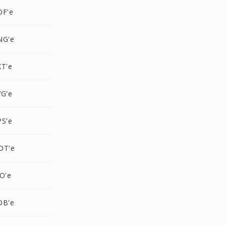
DF'e
NG'e
XT'e
VG'e
PS'e
DT'e
O'e
DB'e