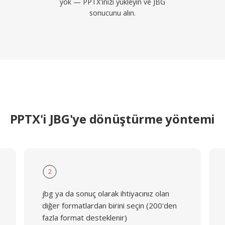
yok — PPTX'inizi yükleyin ve JBG
sonucunu alın.
PPTX'i JBG'ye dönüştürme yöntemi
2
jbg ya da sonuç olarak ihtiyacınız olan
diğer formatlardan birini seçin (200'den
fazla format desteklenir)