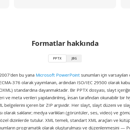
Formatlar hakkında
PPTX
JBG
 2007'den bu yana
Microsoft PowerPoint
sunumları için varsayılan
 ECMA-376 olarak yayımlanan, ardından ISO/IEC 29500 olarak kabul
ML) standardına dayanmaktadır. Bir PPTX dosyası, slayt içeriğini
ileri ve meta verileri yapılandırılmış, i̇nsan tarafından okunabilir bir 
belgelerini içeren bir ZIP arşividir. Her slayt, slayt düzeni ve slayt
ı olarak saklanır; medya varlıkları (görüntüler, ses, video) ve göm
 özel dizinlerde tutulur. XML temeli, standart XML araçları ve kütü
sunumların programatik olarak oluşturulması ve düzenlenmesini — P