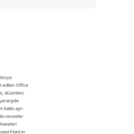
 dosya
 edilen Office
, düzenleri,
hiyerarşide
 kalıbı ayrı
ülü nesneler
phaneleri
owerPoint'ın