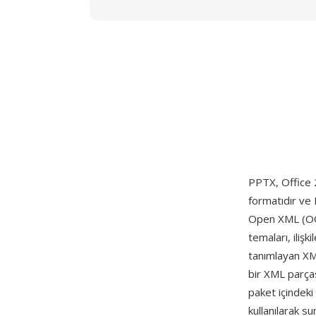
PPTX, Office
formatıdır ve
Open XML (OOX
temaları, ilişk
tanımlayan XML 
bir XML parças
paket içindeki
kullanılarak 