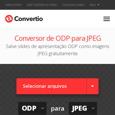
Video Editor
Add Subtitles to Video
Compress Video
Mais
Conversor de ODP para JPEG
Salve slides de apresentação ODP como imagens
JPEG gratuitamente
Selecionar arquivos
ODP
JPEG
para