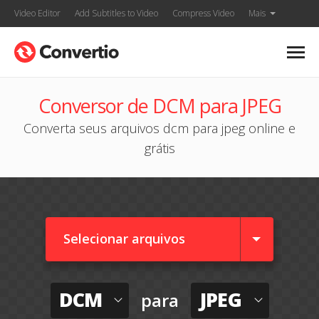
Video Editor
Add Subtitles to Video
Compress Video
Mais
Conversor de DCM para JPEG
Converta seus arquivos dcm para jpeg online e
grátis
Selecionar arquivos
DCM
JPEG
para