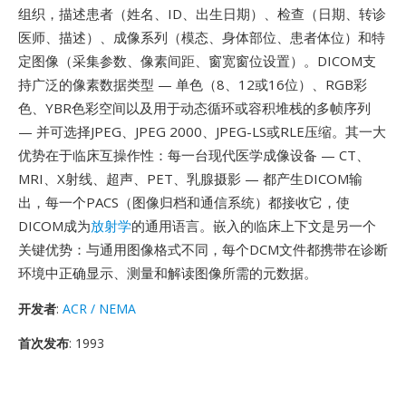
组织，描述患者（姓名、ID、出生日期）、检查（日期、转诊
医师、描述）、成像系列（模态、身体部位、患者体位）和特
定图像（采集参数、像素间距、窗宽窗位设置）。DICOM支
持广泛的像素数据类型 — 单色（8、12或16位）、RGB彩
色、YBR色彩空间以及用于动态循环或容积堆栈的多帧序列
— 并可选择JPEG、JPEG 2000、JPEG-LS或RLE压缩。其一大
优势在于临床互操作性：每一台现代医学成像设备 — CT、
MRI、X射线、超声、PET、乳腺摄影 — 都产生DICOM输
出，每一个PACS（图像归档和通信系统）都接收它，使
DICOM成为
放射学
的通用语言。嵌入的临床上下文是另一个
关键优势：与通用图像格式不同，每个DCM文件都携带在诊断
环境中正确显示、测量和解读图像所需的元数据。
开发者
:
ACR / NEMA
首次发布
: 1993