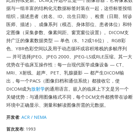
此后持续更新。DCM文件远不止是一个图像容器：它将像素数
据与一组丰富的结构化元数据标签封装在一起，这些标签按组
组织，描述患者（姓名、ID、出生日期）、检查（日期、转诊
医师、描述）、成像系列（模态、身体部位、患者体位）和特
定图像（采集参数、像素间距、窗宽窗位设置）。DICOM支
持广泛的像素数据类型 — 单色（8、12或16位）、RGB彩
色、YBR色彩空间以及用于动态循环或容积堆栈的多帧序列
— 并可选择JPEG、JPEG 2000、JPEG-LS或RLE压缩。其一大
优势在于临床互操作性：每一台现代医学成像设备 — CT、
MRI、X射线、超声、PET、乳腺摄影 — 都产生DICOM输
出，每一个PACS（图像归档和通信系统）都接收它，使
DICOM成为
放射学
的通用语言。嵌入的临床上下文是另一个
关键优势：与通用图像格式不同，每个DCM文件都携带在诊断
环境中正确显示、测量和解读图像所需的元数据。
开发者
:
ACR / NEMA
首次发布
: 1993