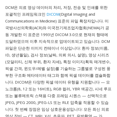
DCM은 의료 영상 데이터의 처리, 저장, 전송 및 인쇄를 위한
포괄적인 프레임워크인
DICOM
(Digital Imaging and
Communications in Medicine) 표준의 파일 확장자입니다. 미
국방사선의학회(ACR)와 미국전기제조업자협회(NEMA)가 공
동 개발한 이 표준은 1993년 DICOM 3.0으로 현재의 형태에
도달하였으며 이후 지속적으로 업데이트되고 있습니다. DCM
파일은 단순한 이미지 컨테이너 이상입니다: 환자 정보(이름,
ID, 생년월일), 검사 정보(날짜, 의뢰 의사, 설명), 영상 시리즈
(모달리티, 신체 부위, 환자 자세), 특정 이미지(획득 매개변수,
픽셀 간격, 윈도우/레벨 설정)를 기술하는 그룹별로 구성된 풍
부한 구조화 메타데이터 태그와 함께 픽셀 데이터를 캡슐화합
니다. DICOM은 다양한 픽셀 데이터 유형을 지원합니다 — 모
노크롬(8, 12 또는 16비트), RGB 컬러, YBR 색공간, 시네 루프
또는 볼류메트릭 스택용 다중 프레임 시퀀스 — 선택적으로
JPEG, JPEG 2000, JPEG-LS 또는 RLE 압축을 적용할 수 있습
니다. 첫 번째 장점은 임상 상호운용성입니다: 모든 최신 의료
영상 장비 — CT, MRI, X선, 초음파, PET, 유방촬영 — 가