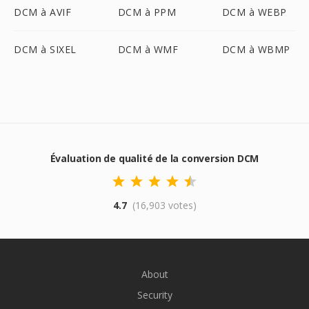
DCM à AVIF
DCM à PPM
DCM à WEBP
DCM à SIXEL
DCM à WMF
DCM à WBMP
Évaluation de qualité de la conversion DCM
4.7
(16,903 votes)
About
Security