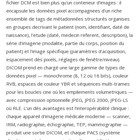
fichier DCM est bien plus qu'un conteneur d'images : il
encapsule les données pixel accompagnees d'un riche
ensemble de tags de métadonnées structurés organises
en groupes decrivant le patient (nom, identifiant, daté de
naissance), l'etude (daté, medecin referent, description), la
série d'imagerie (modalite, partie du corps, position du
patient) et l'image spécifique (paramètres d'acquisition,
espacement dès pixels, réglages de fenêtre/niveau).
DICOM prend en chargé une large gamme de types de
données pixel — monochrome (8, 12 où 16 bits), couleur
RVB, espaces de couleur YBR et séquences multi-trames
pour les boucles cine où les empilements volumetriques —
avec compression optionnelle JPEG, JPEG 2000, JPEG-LS
où RLE. L'un dès avantages est l'interopérabilité clinique :
chaque appareil d'imagerie médicale moderne — scanner,
IRM, radiographie, échographie, TEP, mammographie —
produit une sortie DICOM, et chaque PACS (système