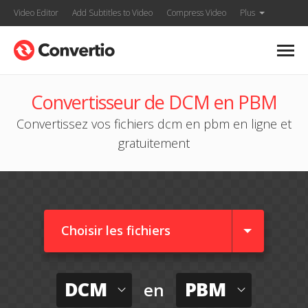
Video Editor
Add Subtitles to Video
Compress Video
Plus
Convertisseur de DCM en PBM
Convertissez vos fichiers dcm en pbm en ligne et
gratuitement
Choisir les fichiers
DCM
PBM
en