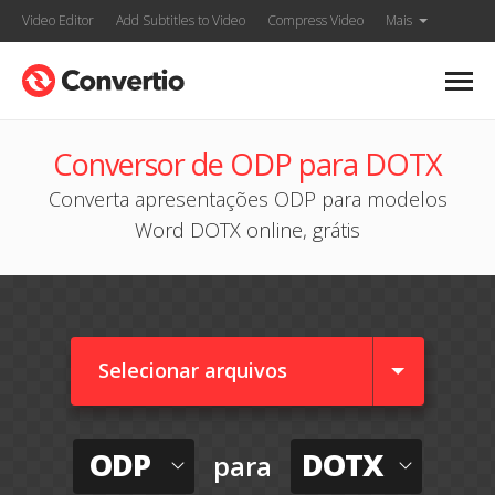
Video Editor
Add Subtitles to Video
Compress Video
Mais
Conversor de ODP para DOTX
Converta apresentações ODP para modelos
Word DOTX online, grátis
Selecionar arquivos
ODP
DOTX
para