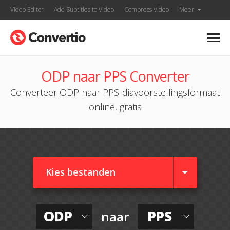
Video Editor
Add Subtitles to Video
Compress Video
Meer
ODP naar PPS Converter
Converteer ODP naar PPS-diavoorstellingsformaat
online, gratis
Kies bestanden
ODP
PPS
naar