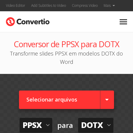
Video Editor
Add Subtitles to Video
Compress Video
Mais
Conversor de PPSX para DOTX
Transforme slides PPSX em modelos DOTX do
Word
Selecionar arquivos
PPSX
DOTX
para