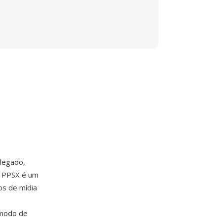
legado,
o PPSX é um
os de mídia
 modo de