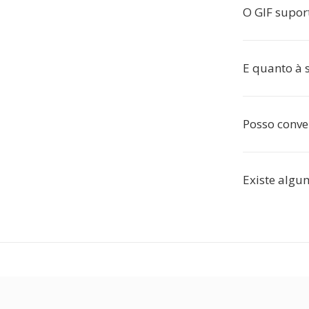
O GIF supor
E quanto à 
Posso conve
Existe algum