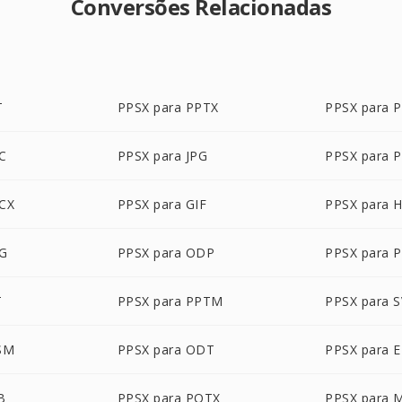
Conversões Relacionadas
T
PPSX para PPTX
PPSX para 
C
PPSX para JPG
PPSX para 
CX
PPSX para GIF
PPSX para 
EG
PPSX para ODP
PPSX para 
T
PPSX para PPTM
PPSX para 
SM
PPSX para ODT
PPSX para 
B
PPSX para POTX
PPSX para 