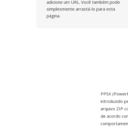
adicione um URL. Você também pode
simplesmente arrastá-lo para esta
página.
PPSX (PowerP
introduzido p
arquivo ZIP c
de acordo com
comportament