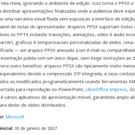
tela cheia, ignorando o ambiente de edição. Isso torna o PPSX o
a distribuir apresentações finalizadas onde a audiencia deve exp
 uma narrativa visual fluida sem exposicao a interface de edição,
painel de notas do apresentador. Arquivos PPSX suportam todos 
níveis no PPTX incluindo transições, animações, vídeo é áudio inc
martArt, gráficos é temporizacoes personalizadas de slides. Uma
ificada — um arquivo PPSX anexado a um é-mail ou compartilhado 
sentação polida com um único clique, sem exigir instruções ao de
ece outro beneficio: arquivos PPSX são tipicamente muito meno
 equivalentes devido a compressão ZIP integrada, e seus conte
nados ou modificados programaticamente usando ferramentas XM
portado para reprodução no PowerPoint,
LibreOffice Impress
, G
 é vários aplicativos de apresentação móvel, garantindo amplo al
ara decks de slides distribuidos.
or
:
Microsoft
nicial
: 30 de janeiro de 2007