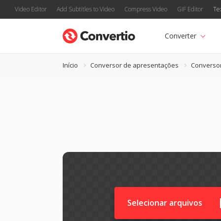
Video Editor
Add Subtitles to Video
Compress Video
GIF Editor
Te
Converter
Início
Conversor de apresentações
Converso
Selecionar arquivos