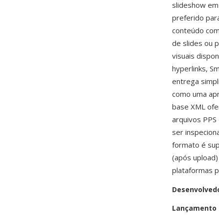
slideshow em 
preferido par
conteúdo como
de slides ou 
visuais dispo
hyperlinks, S
entrega simpl
como uma apre
base XML ofer
arquivos PPS
ser inspecio
formato é su
(após upload)
plataformas p
Desenvolved
Lançamento i