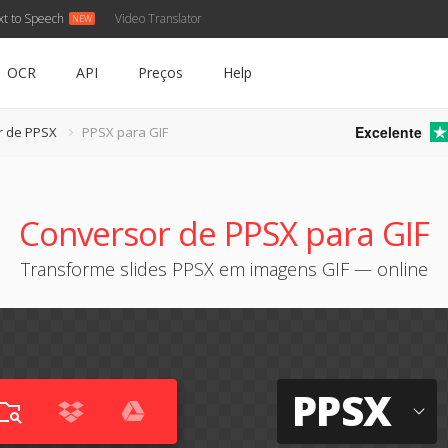
xt to Speech
Video Translator
OCR
API
Preços
Help
Excelente
r de PPSX
PPSX para GIF
Conversor de PPSX para GIF
Transforme slides PPSX em imagens GIF — online
PPSX