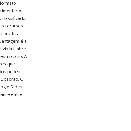
 formato
erimentar o
 classificador
os recursos
orporados,
 vantagem é a
via link abre
stinatário. A
res que
údos podem
L padrão. O
oogle Slides
cance entre