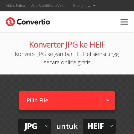
Video Editor
Add Subtitles to Video
Selanjutnya
Konverter JPG ke HEIF
Konversi JPG ke gambar HEIF efisiensi tinggi
secara online gratis
Pilih File
JPG
HEIF
untuk