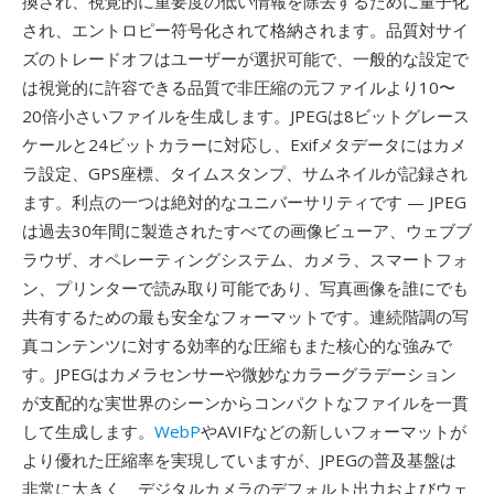
換され、視覚的に重要度の低い情報を除去するために量子化
され、エントロピー符号化されて格納されます。品質対サイ
ズのトレードオフはユーザーが選択可能で、一般的な設定で
は視覚的に許容できる品質で非圧縮の元ファイルより10〜
20倍小さいファイルを生成します。JPEGは8ビットグレース
ケールと24ビットカラーに対応し、Exifメタデータにはカメ
ラ設定、GPS座標、タイムスタンプ、サムネイルが記録され
ます。利点の一つは絶対的なユニバーサリティです — JPEG
は過去30年間に製造されたすべての画像ビューア、ウェブブ
ラウザ、オペレーティングシステム、カメラ、スマートフォ
ン、プリンターで読み取り可能であり、写真画像を誰にでも
共有するための最も安全なフォーマットです。連続階調の写
真コンテンツに対する効率的な圧縮もまた核心的な強みで
す。JPEGはカメラセンサーや微妙なカラーグラデーション
が支配的な実世界のシーンからコンパクトなファイルを一貫
して生成します。
WebP
やAVIFなどの新しいフォーマットが
より優れた圧縮率を実現していますが、JPEGの普及基盤は
非常に大きく、デジタルカメラのデフォルト出力およびウェ