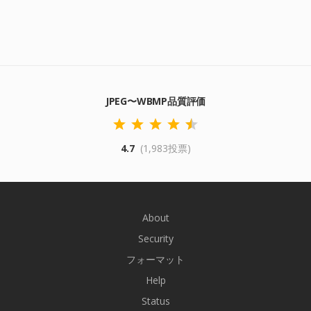
JPEG〜WBMP品質評価
4.7
(1,983投票)
About
Security
フォーマット
Help
Status