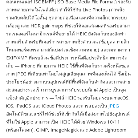
คอนเทนเนอร์ ISOBMFF (ISO Base Media File Format) รองรับ
ภาพหลายภาพในไฟล์เดียว ทำให้ใช้กับ Live Photos (ภาพนิ่ง
รวมกับคลิปวิดีโอสั้น) ชุดถ่ายต่อเนื่อง แผนที่ความลึกจากระบบ
กล้องคู่ และ HDR gain maps ที่ช่วยให้จอแสดงผลที่รองรับสามา
รถเรนเดอร์ไดนามิกเรนจ์ที่ขยายได้ HEIC ยังจัดเก็บช่องอัลฟา
ภาพเสริมสำหรับฟีเจอร์การถ่ายภาพเชิงคำนวณ (ข้อมูลความลึก
โหมดพอร์ตเทรต มาสก์แบ่งส่วนเชิงความหมาย) และเมทาดาทา
EXIF/XMP ที่ครบถ้วน ข้อดีประการหนึ่งคือประสิทธิภาพการจัด
เก็บ — iPhone ที่ถ่ายภาพ HEIC ใช้พื้นที่จัดเก็บราวครึ่งหนึ่งของ
ภาพ JPEG ที่เทียบเท่าโดยไม่สูญเสียคุณภาพที่มองเห็นได้ ซึ่งเป็น
ประโยชน์อย่างมากบนอุปกรณ์ที่มีพื้นที่จัดเก็บจำกัดและภาพถ่าย
สะสมอย่างรวดเร็ว การบูรณาการกับระบบนิเวศ Apple เป็นจุด
แข็งสำคัญอีกประการ — ไฟล์ HEIC รองรับโดยตรงบน macOS,
iOS, iPadOS และ iCloud Photos และการแปลงเป็น
JPEG
อัตโนมัติขณะแชร์ไฟล์ช่วยให้เข้ากันได้เมื่อส่งภาพไปยังอุปกรณ์
ที่ไม่ใช่ Apple สามารถเปิด HEIC ได้ด้วย Windows 10/11
(พร้อมโคเดก), GIMP, ImageMagick และ Adobe Lightroom