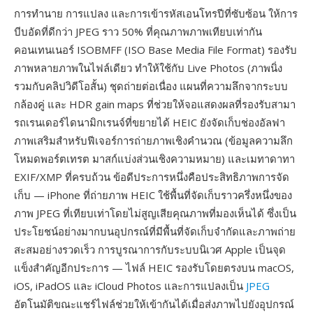
การทำนาย การแปลง และการเข้ารหัสเอนโทรปีที่ซับซ้อน ให้การ
บีบอัดที่ดีกว่า JPEG ราว 50% ที่คุณภาพภาพเทียบเท่ากัน
คอนเทนเนอร์ ISOBMFF (ISO Base Media File Format) รองรับ
ภาพหลายภาพในไฟล์เดียว ทำให้ใช้กับ Live Photos (ภาพนิ่ง
รวมกับคลิปวิดีโอสั้น) ชุดถ่ายต่อเนื่อง แผนที่ความลึกจากระบบ
กล้องคู่ และ HDR gain maps ที่ช่วยให้จอแสดงผลที่รองรับสามา
รถเรนเดอร์ไดนามิกเรนจ์ที่ขยายได้ HEIC ยังจัดเก็บช่องอัลฟา
ภาพเสริมสำหรับฟีเจอร์การถ่ายภาพเชิงคำนวณ (ข้อมูลความลึก
โหมดพอร์ตเทรต มาสก์แบ่งส่วนเชิงความหมาย) และเมทาดาทา
EXIF/XMP ที่ครบถ้วน ข้อดีประการหนึ่งคือประสิทธิภาพการจัด
เก็บ — iPhone ที่ถ่ายภาพ HEIC ใช้พื้นที่จัดเก็บราวครึ่งหนึ่งของ
ภาพ JPEG ที่เทียบเท่าโดยไม่สูญเสียคุณภาพที่มองเห็นได้ ซึ่งเป็น
ประโยชน์อย่างมากบนอุปกรณ์ที่มีพื้นที่จัดเก็บจำกัดและภาพถ่าย
สะสมอย่างรวดเร็ว การบูรณาการกับระบบนิเวศ Apple เป็นจุด
แข็งสำคัญอีกประการ — ไฟล์ HEIC รองรับโดยตรงบน macOS,
iOS, iPadOS และ iCloud Photos และการแปลงเป็น
JPEG
อัตโนมัติขณะแชร์ไฟล์ช่วยให้เข้ากันได้เมื่อส่งภาพไปยังอุปกรณ์