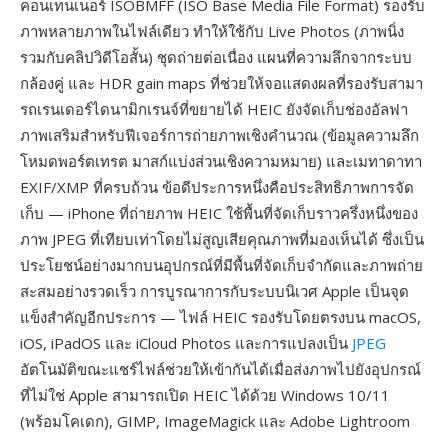
คอนเทนเนอร์ ISOBMFF (ISO Base Media File Format) รองรับ
ภาพหลายภาพในไฟล์เดียว ทำให้ใช้กับ Live Photos (ภาพนิ่ง
รวมกับคลิปวิดีโอสั้น) ชุดถ่ายต่อเนื่อง แผนที่ความลึกจากระบบ
กล้องคู่ และ HDR gain maps ที่ช่วยให้จอแสดงผลที่รองรับสามา
รถเรนเดอร์ไดนามิกเรนจ์ที่ขยายได้ HEIC ยังจัดเก็บช่องอัลฟา
ภาพเสริมสำหรับฟีเจอร์การถ่ายภาพเชิงคำนวณ (ข้อมูลความลึก
โหมดพอร์ตเทรต มาสก์แบ่งส่วนเชิงความหมาย) และเมทาดาทา
EXIF/XMP ที่ครบถ้วน ข้อดีประการหนึ่งคือประสิทธิภาพการจัด
เก็บ — iPhone ที่ถ่ายภาพ HEIC ใช้พื้นที่จัดเก็บราวครึ่งหนึ่งของ
ภาพ JPEG ที่เทียบเท่าโดยไม่สูญเสียคุณภาพที่มองเห็นได้ ซึ่งเป็น
ประโยชน์อย่างมากบนอุปกรณ์ที่มีพื้นที่จัดเก็บจำกัดและภาพถ่าย
สะสมอย่างรวดเร็ว การบูรณาการกับระบบนิเวศ Apple เป็นจุด
แข็งสำคัญอีกประการ — ไฟล์ HEIC รองรับโดยตรงบน macOS,
iOS, iPadOS และ iCloud Photos และการแปลงเป็น
JPEG
อัตโนมัติขณะแชร์ไฟล์ช่วยให้เข้ากันได้เมื่อส่งภาพไปยังอุปกรณ์
ที่ไม่ใช่ Apple สามารถเปิด HEIC ได้ด้วย Windows 10/11
(พร้อมโคเดก), GIMP, ImageMagick และ Adobe Lightroom