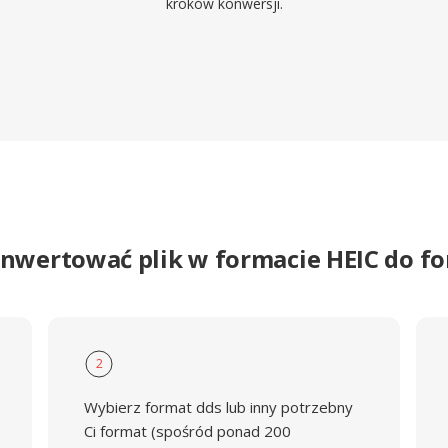
kroków konwersji.
onwertować plik w formacie HEIC do f
2
Wybierz format dds lub inny potrzebny
Ci format (spośród ponad 200