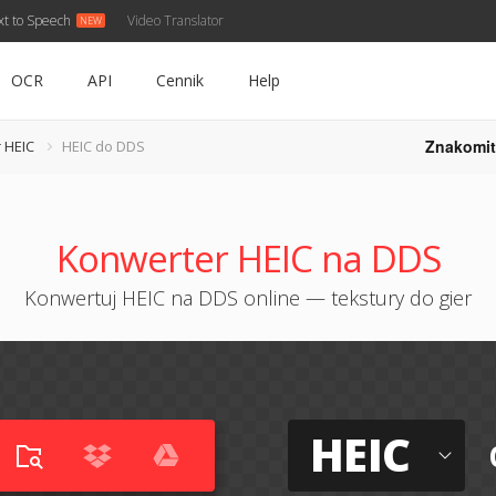
xt to Speech
Video Translator
OCR
API
Cennik
Help
Znakomit
 HEIC
HEIC do DDS
Konwerter HEIC na DDS
Konwertuj HEIC na DDS online — tekstury do gier
HEIC