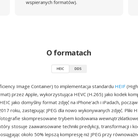
wspieranych formatów).
O formatach
HEIC
DDS
ficiency Image Container) to implementacja standardu
HEIF
(High
rmat) przez Apple, wykorzystująca HEVC (H.265) jako kodek komp
 HEIC jako domyślny format zdjęć na iPhone'ach i iPadach, począ
017 roku, zastępując JPEG dla nowo wykonywanych zdjęć. Pliki H
fotografie skompresowane trybem kodowania wewnątrzklatkow
tóry stosuje zaawansowane techniki predykcji, transformacji i k
 osiągając około 50% lepszą kompresję niż JPEG przy równoważne