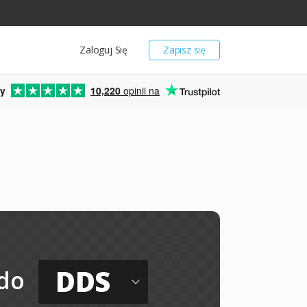
Zaloguj Się
Zapisz się
y
10,220
opinii na
DDS
do