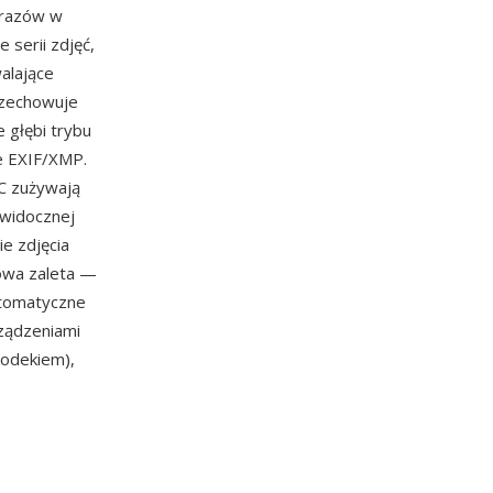
brazów w
 serii zdjęć,
alające
rzechowuje
e głębi trybu
e EXIF/XMP.
IC zużywają
 widocznej
ie zdjęcia
zowa zaleta —
utomatyczne
ządzeniami
odekiem),