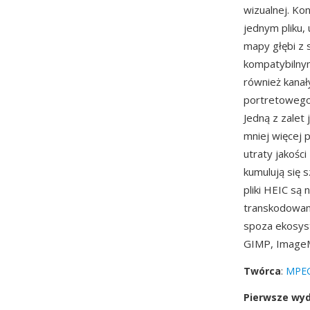
wizualnej. Ko
jednym pliku, 
mapy głębi z
kompatybilny
również kanały
portretowego
Jedną z zalet
mniej więcej 
utraty jakośc
kumulują się 
pliki HEIC są
transkodowan
spoza ekosys
GIMP, ImageM
Twórca
:
MPEG
Pierwsze wy