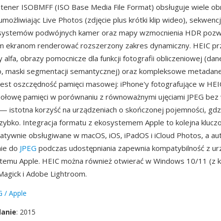
ntener ISOBMFF (ISO Base Media File Format) obsługuje wiele o
umożliwiając Live Photos (zdjęcie plus krótki klip wideo), sekwencje
 systemów podwójnych kamer oraz mapy wzmocnienia HDR pozw
m ekranom renderować rozszerzony zakres dynamiczny. HEIC p
 alfa, obrazy pomocnicze dla funkcji fotografii obliczeniowej (dan
, maski segmentacji semantycznej) oraz kompleksowe metadan
 jest oszczędność pamięci masowej: iPhone'y fotografujące w HE
połowę pamięci w porównaniu z równoważnymi ujęciami JPEG bez
i — istotna korzyść na urządzeniach o skończonej pojemności, gdz
szybko. Integracja formatu z ekosystemem Apple to kolejna kluc
 natywnie obsługiwane w macOS, iOS, iPadOS i iCloud Photos, a a
ie do
JPEG
podczas udostępniania zapewnia kompatybilność z ur
temu Apple. HEIC można również otwierać w Windows 10/11 (z k
agick i Adobe Lightroom.
 / Apple
danie
: 2015