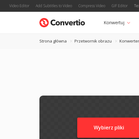
Video Editor
Add Subtitles to Video
Compress Video
GIF Editor
Te
Konwertuj
Strona główna
Przetwornik obrazu
Konwerter
Wybierz pliki