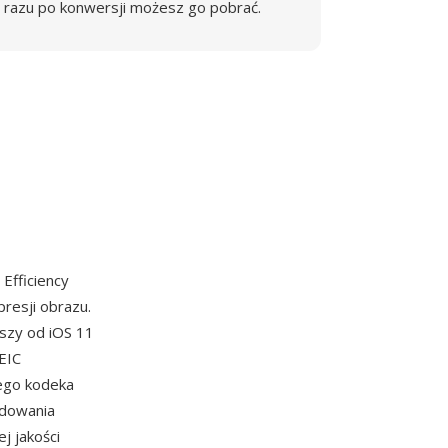
razu po konwersji możesz go pobrać.
 Efficiency
resji obrazu.
wszy od iOS 11
EIC
ego kodeka
odowania
j jakości