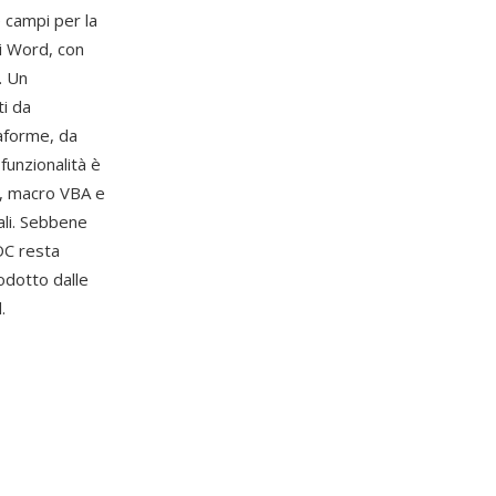
e campi per la
di Word, con
. Un
ti da
aforme, da
funzionalità è
i, macro VBA e
ali. Sebbene
OC resta
odotto dalle
.