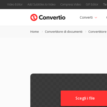
Video Editor
Add Subtitles to Video
Compress Video
GIF Editor
Te
Converti
Home
Convertitore di documenti
Convertitor
Scegli i file