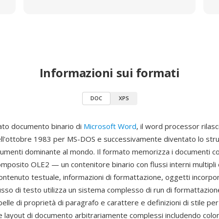
Informazioni sui formati
DOC
XPS
ato documento binario di
Microsoft Word
, il word processor rilasc
ell'ottobre 1983 per MS-DOS e successivamente diventato lo str
umenti dominante al mondo. Il formato memorizza i documenti co
posito OLE2 — un contenitore binario con flussi interni multipli
ntenuto testuale, informazioni di formattazione, oggetti incorpor
lusso di testo utilizza un sistema complesso di run di formattazione
belle di proprietà di paragrafo e carattere e definizioni di stile per
 layout di documento arbitrariamente complessi includendo colo