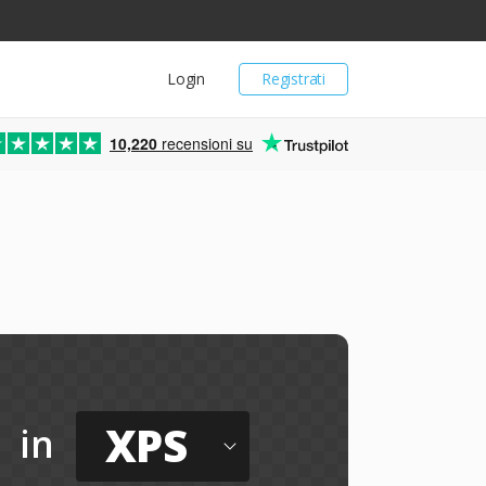
Login
Registrati
10,220
recensioni su
XPS
in