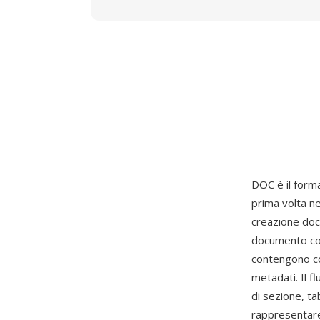
DOC è il form
prima volta n
creazione doc
documento com
contengono co
metadati. Il f
di sezione, ta
rappresentare