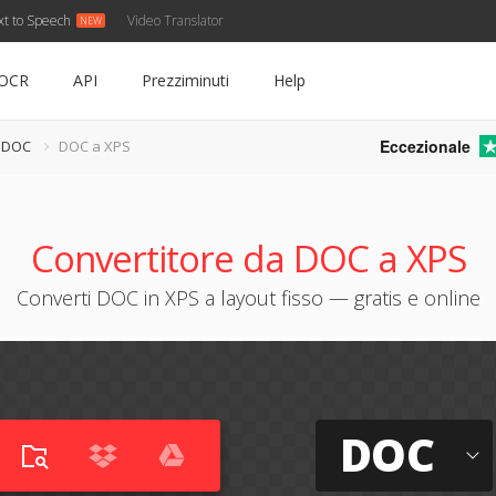
xt to Speech
Video Translator
OCR
API
Prezziminuti
Help
Eccezionale
e DOC
DOC a XPS
Convertitore da DOC a XPS
Converti DOC in XPS a layout fisso — gratis e online
DOC