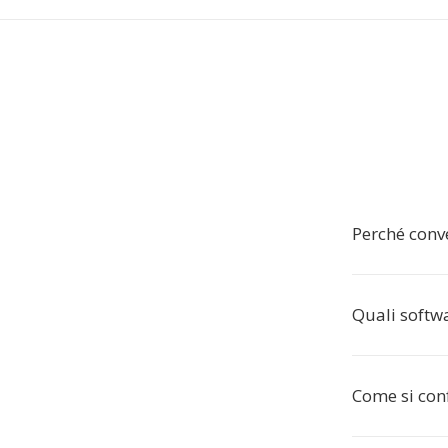
Perché conv
Quali softw
Come si con