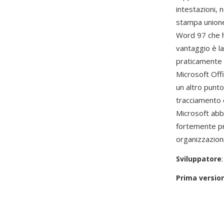
intestazioni, n
stampa unione
Word 97 che ha
vantaggio è l
praticamente 
Microsoft Offi
un altro punt
tracciamento d
Microsoft abb
fortemente pr
organizzazion
Sviluppatore
Prima versio