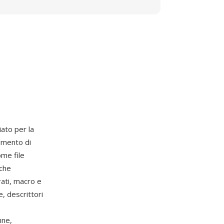
iato per la
umento di
me file
 che
ati, macro e
, descrittori
nne,