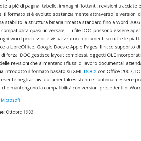
ote a piè di pagina, tabelle, immagini flottanti, revisioni tracciate 
. Il formato si è evoluto sostanzialmente attraverso le versioni 
 stabilito la struttura binaria rimasta standard fino a Word 2003
a compatibilità quasi universale — i file DOC possono essere aper
ogni word processor e visualizzatore documenti su tutte le piatt
ce a LibreOffice, Google Docs e Apple Pages. Il ricco supporto di 
o di forza: DOC gestisce layout complessi, oggetti OLE incorporat
elle revisioni che alimentano i flussi di lavoro documentali aziend
ia introdotto il formato basato su XML
DOCX
con Office 2007, D
esente negli archivi documentali esistenti e continua a essere pr
i che mantengono la compatibilità con versioni precedenti di Word
:
Microsoft
ne
: Ottobre 1983