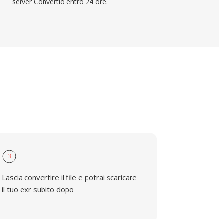
server Convertio entro 24 ore.
3
Lascia convertire il file e potrai scaricare
il tuo exr subito dopo