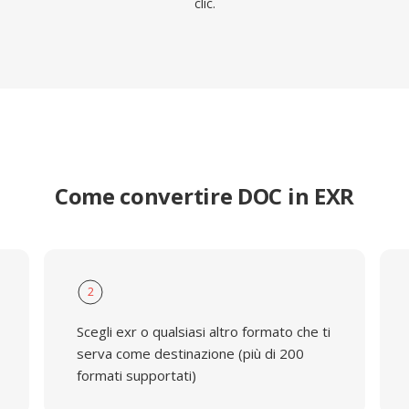
clic.
Come convertire DOC in EXR
2
Scegli exr o qualsiasi altro formato che ti
serva come destinazione (più di 200
formati supportati)