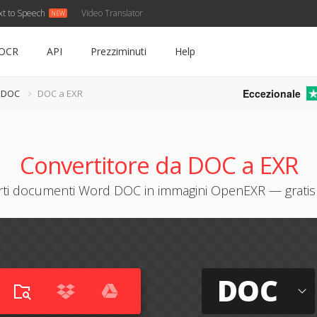
xt to Speech
Video Translator
OCR
API
Prezziminuti
Help
Eccezionale
e DOC
DOC a EXR
Convertitore da DOC a EXR
ti documenti Word DOC in immagini OpenEXR — gratis
DOC