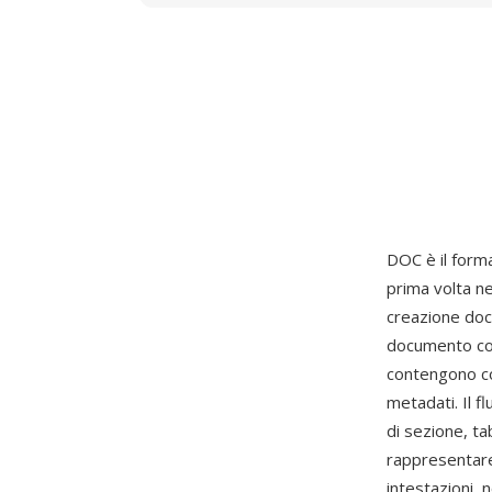
DOC è il form
prima volta n
creazione doc
documento com
contengono co
metadati. Il f
di sezione, ta
rappresentare
intestazioni, n