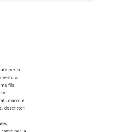
iato per la
umento di
me file
 che
ati, macro e
, descrittori
nne,
e campi per la