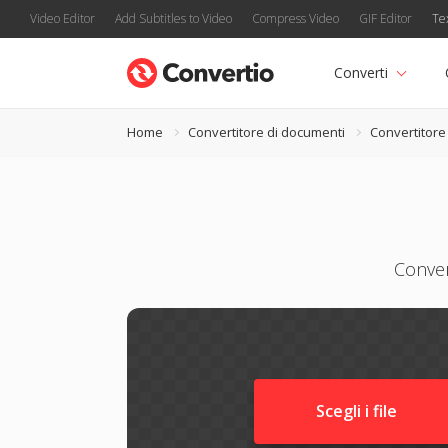
Video Editor
Add Subtitles to Video
Compress Video
GIF Editor
Te
Converti
Home
Convertitore di documenti
Convertitor
Conver
Scegli i file