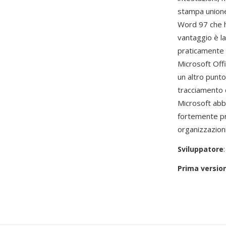
stampa unione
Word 97 che ha
vantaggio è l
praticamente 
Microsoft Offi
un altro punt
tracciamento d
Microsoft abb
fortemente pr
organizzazion
Sviluppatore
Prima versio