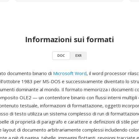
Informazioni sui formati
DOC
EXR
ato documento binario di
Microsoft Word
, il word processor rilasc
ell'ottobre 1983 per MS-DOS e successivamente diventato lo str
umenti dominante al mondo. Il formato memorizza i documenti co
posito OLE2 — un contenitore binario con flussi interni multipli
ntenuto testuale, informazioni di formattazione, oggetti incorpor
lusso di testo utilizza un sistema complesso di run di formattazione
belle di proprietà di paragrafo e carattere e definizioni di stile per
 layout di documento arbitrariamente complessi includendo colo
ote a piè di pagina, tabelle, immagini flottanti, revisioni tracciate 