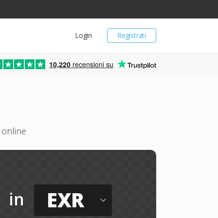
Login
Registrati
10,220
recensioni su
 online
EXR
in