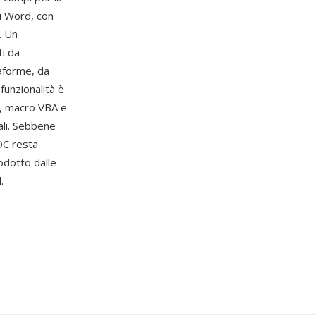
di Word, con
. Un
ti da
aforme, da
funzionalità è
i, macro VBA e
ali. Sebbene
OC resta
odotto dalle
.