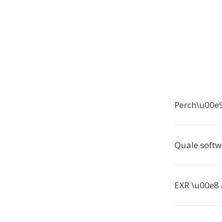
Perch\u00e9
Quale softwa
EXR \u00e8 