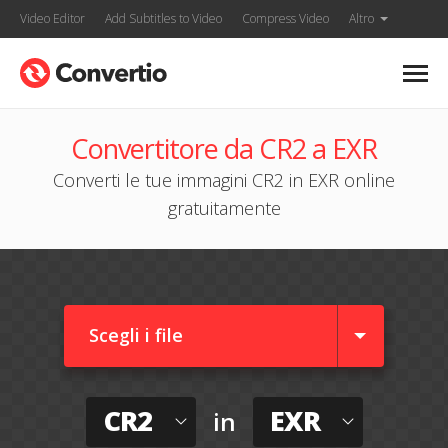
Video Editor
Add Subtitles to Video
Compress Video
Altro
Convertitore da CR2 a EXR
Converti le tue immagini CR2 in EXR online
gratuitamente
Scegli i file
CR2
EXR
in