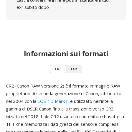
Lascia convertire il file e potrai scaricare il tuo
exr subito dopo
Informazioni sui formati
CR2
EXR
CR2 (Canon RAW versione 2) è il formato immagine RAW
proprietario di seconda generazione di Canon, introdotto
nel 2004 con la
EOS-1D Mark II
e utilizzato nell'intera
gamma di DSLR Canon fino alla transizione verso CR3
iniziata nel 2018. I file CR2 usano un contenitore basato su
TIFF che memorizza i dati grezzi del sensore compressi
con una variante lossless della codifica JPEG (residui di