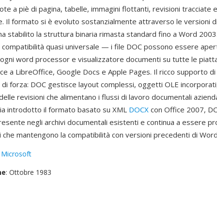
ote a piè di pagina, tabelle, immagini flottanti, revisioni tracciate 
. Il formato si è evoluto sostanzialmente attraverso le versioni 
 stabilito la struttura binaria rimasta standard fino a Word 2003
a compatibilità quasi universale — i file DOC possono essere aper
ogni word processor e visualizzatore documenti su tutte le piatt
ce a LibreOffice, Google Docs e Apple Pages. Il ricco supporto di 
o di forza: DOC gestisce layout complessi, oggetti OLE incorporat
elle revisioni che alimentano i flussi di lavoro documentali aziend
ia introdotto il formato basato su XML
DOCX
con Office 2007, D
esente negli archivi documentali esistenti e continua a essere pr
i che mantengono la compatibilità con versioni precedenti di Word
:
Microsoft
ne
: Ottobre 1983