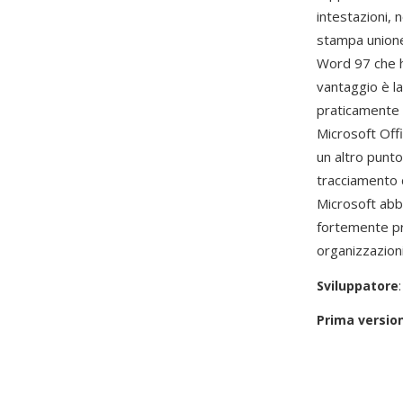
intestazioni, n
stampa unione
Word 97 che ha
vantaggio è l
praticamente 
Microsoft Offi
un altro punt
tracciamento d
Microsoft abb
fortemente pr
organizzazion
Sviluppatore
Prima versio