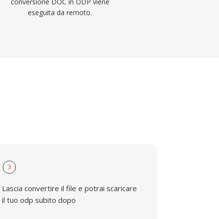
conversione DOC in ODP viene
eseguita da remoto.
3
Lascia convertire il file e potrai scaricare
il tuo odp subito dopo