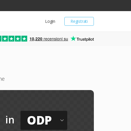
Login
Registrati
10,220
recensioni su
ne
ODP
in