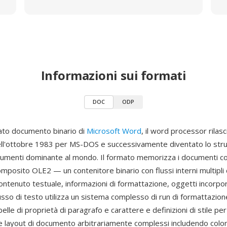
Informazioni sui formati
DOC
ODP
ato documento binario di
Microsoft Word
, il word processor rilasc
ell'ottobre 1983 per MS-DOS e successivamente diventato lo str
umenti dominante al mondo. Il formato memorizza i documenti co
posito OLE2 — un contenitore binario con flussi interni multipli
ntenuto testuale, informazioni di formattazione, oggetti incorpor
lusso di testo utilizza un sistema complesso di run di formattazione
belle di proprietà di paragrafo e carattere e definizioni di stile per
 layout di documento arbitrariamente complessi includendo colo