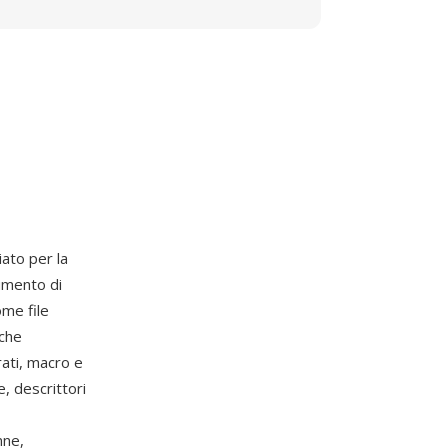
iato per la
umento di
me file
 che
ati, macro e
, descrittori
nne,