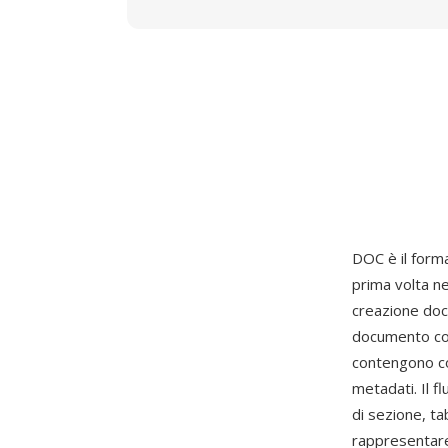
DOC è il form
prima volta n
creazione doc
documento com
contengono co
metadati. Il f
di sezione, ta
rappresentare