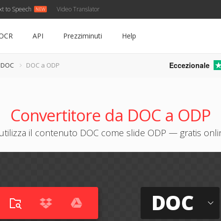
xt to Speech
Video Translator
OCR
API
Prezziminuti
Help
Eccezionale
e DOC
DOC a ODP
Convertitore da DOC a ODP
iutilizza il contenuto DOC come slide ODP — gratis onli
DOC