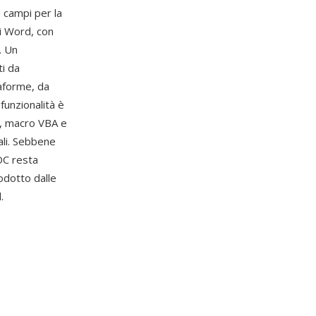
e campi per la
di Word, con
. Un
ti da
aforme, da
funzionalità è
i, macro VBA e
ali. Sebbene
OC resta
odotto dalle
.