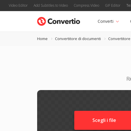
Video Editor
Add Subtitles to Video
Compress Video
GIF Editor
Te
Converti
Home
Convertitore di documenti
Convertitor
R
Scegli i file