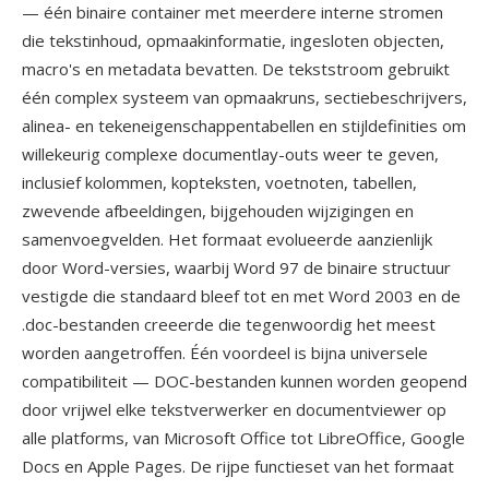
— één binaire container met meerdere interne stromen
die tekstinhoud, opmaakinformatie, ingesloten objecten,
macro's en metadata bevatten. De tekststroom gebruikt
één complex systeem van opmaakruns, sectiebeschrijvers,
alinea- en tekeneigenschappentabellen en stijldefinities om
willekeurig complexe documentlay-outs weer te geven,
inclusief kolommen, kopteksten, voetnoten, tabellen,
zwevende afbeeldingen, bijgehouden wijzigingen en
samenvoegvelden. Het formaat evolueerde aanzienlijk
door Word-versies, waarbij Word 97 de binaire structuur
vestigde die standaard bleef tot en met Word 2003 en de
.doc-bestanden creeerde die tegenwoordig het meest
worden aangetroffen. Één voordeel is bijna universele
compatibiliteit — DOC-bestanden kunnen worden geopend
door vrijwel elke tekstverwerker en documentviewer op
alle platforms, van Microsoft Office tot LibreOffice, Google
Docs en Apple Pages. De rijpe functieset van het formaat