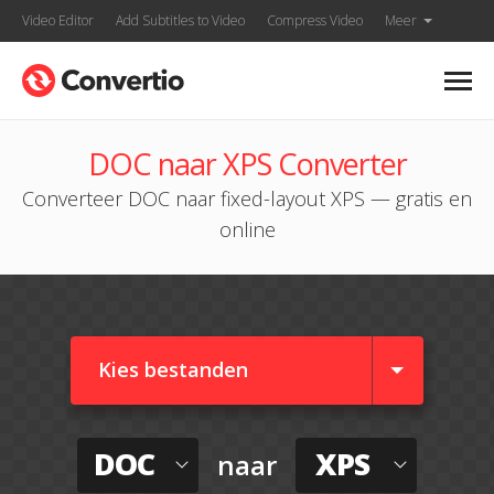
Video Editor
Add Subtitles to Video
Compress Video
Meer
DOC naar XPS Converter
Converteer DOC naar fixed-layout XPS — gratis en
online
Kies bestanden
DOC
XPS
naar