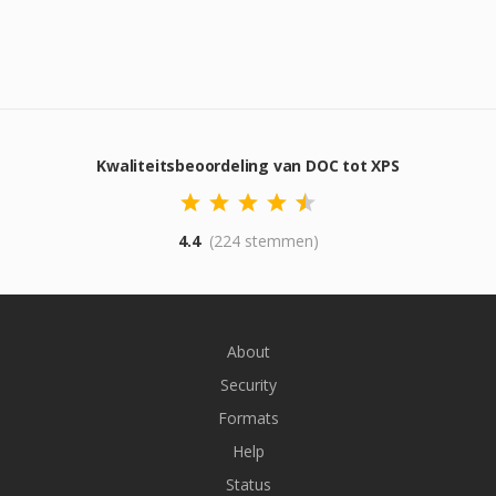
Kwaliteitsbeoordeling van DOC tot XPS
4.4
(224 stemmen)
About
Security
Formats
Help
Status