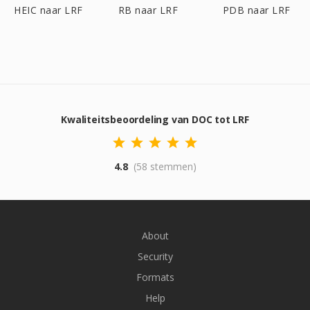
HEIC naar LRF
RB naar LRF
PDB naar LRF
Kwaliteitsbeoordeling van DOC tot LRF
4.8
(58 stemmen)
About
Security
Formats
Help