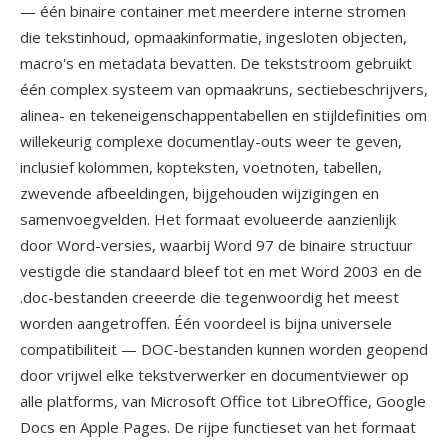
— één binaire container met meerdere interne stromen
die tekstinhoud, opmaakinformatie, ingesloten objecten,
macro's en metadata bevatten. De tekststroom gebruikt
één complex systeem van opmaakruns, sectiebeschrijvers,
alinea- en tekeneigenschappentabellen en stijldefinities om
willekeurig complexe documentlay-outs weer te geven,
inclusief kolommen, kopteksten, voetnoten, tabellen,
zwevende afbeeldingen, bijgehouden wijzigingen en
samenvoegvelden. Het formaat evolueerde aanzienlijk
door Word-versies, waarbij Word 97 de binaire structuur
vestigde die standaard bleef tot en met Word 2003 en de
.doc-bestanden creeerde die tegenwoordig het meest
worden aangetroffen. Één voordeel is bijna universele
compatibiliteit — DOC-bestanden kunnen worden geopend
door vrijwel elke tekstverwerker en documentviewer op
alle platforms, van Microsoft Office tot LibreOffice, Google
Docs en Apple Pages. De rijpe functieset van het formaat