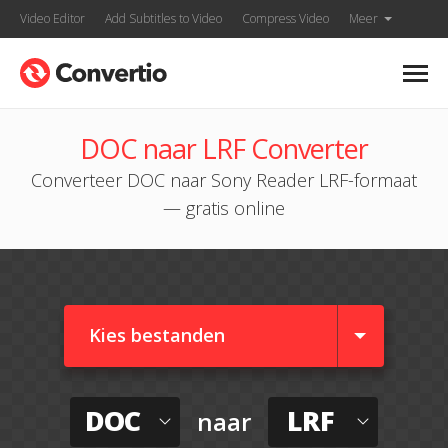
Video Editor
Add Subtitles to Video
Compress Video
Meer
DOC naar LRF Converter
Converteer DOC naar Sony Reader LRF-formaat
— gratis online
Kies bestanden
DOC
LRF
naar