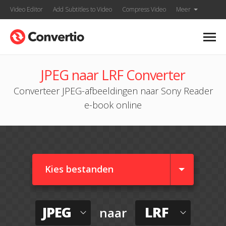
Video Editor
Add Subtitles to Video
Compress Video
Meer
JPEG naar LRF Converter
Converteer JPEG-afbeeldingen naar Sony Reader
e-book online
Kies bestanden
JPEG
LRF
naar