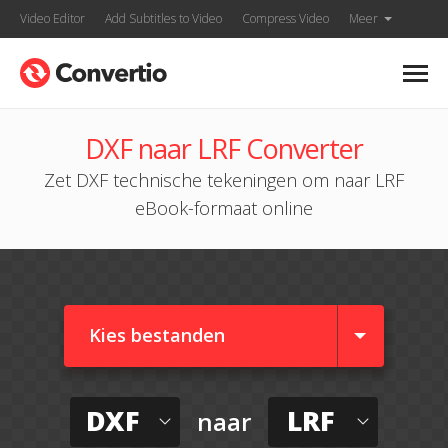
Video Editor
Add Subtitles to Video
Compress Video
Meer
DXF naar LRF Converter
Zet DXF technische tekeningen om naar LRF
eBook-formaat online
Kies bestanden
DXF
LRF
naar