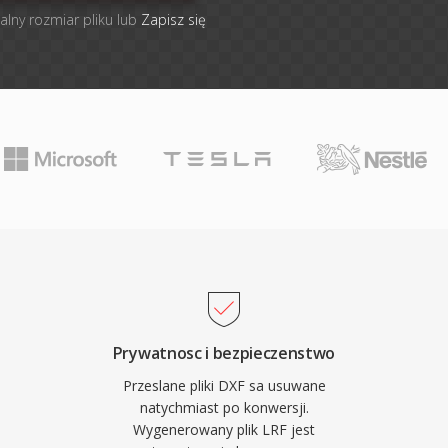
alny rozmiar pliku lub
Zapisz się
Prywatnosc i bezpieczenstwo
Przeslane pliki DXF sa usuwane
natychmiast po konwersji.
Wygenerowany plik LRF jest