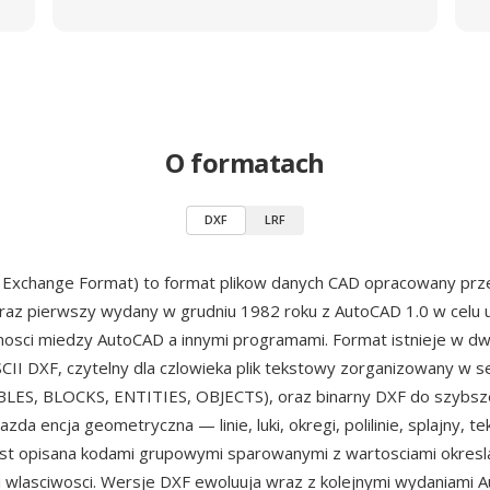
O formatach
DXF
LRF
 Exchange Format) to format plikow danych CAD opracowany prz
 raz pierwszy wydany w grudniu 1982 roku z AutoCAD 1.0 w celu 
nosci miedzy AutoCAD a innymi programami. Format istnieje w d
SCII DXF, czytelny dla czlowieka plik tekstowy zorganizowany w s
LES, BLOCKS, ENTITIES, OBJECTS), oraz binarny DXF do szybs
zda encja geometryczna — linie, luki, okregi, polilinie, splajny, te
est opisana kodami grupowymi sparowanymi z wartosciami okresl
 wlasciwosci. Wersje DXF ewoluuja wraz z kolejnymi wydaniami 