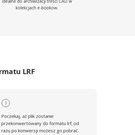
idealne do archiwizacji tresci CAD w
kolekcjach e-bookow.
ormatu LRF
3
Poczekaj, aż plik zostanie
przekonwertowany do formatu lrf; od
razu po konwersji możesz go pobrać.