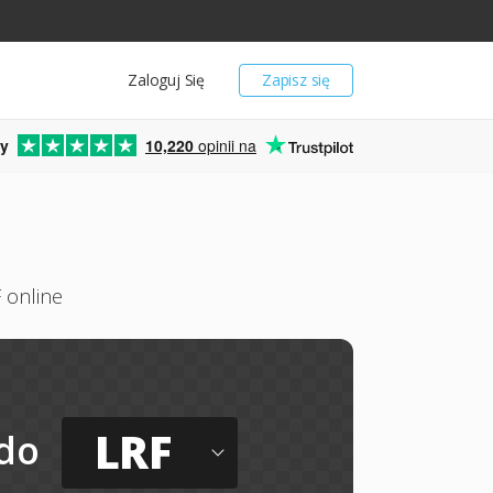
Zaloguj Się
Zapisz się
y
10,220
opinii na
 online
LRF
do