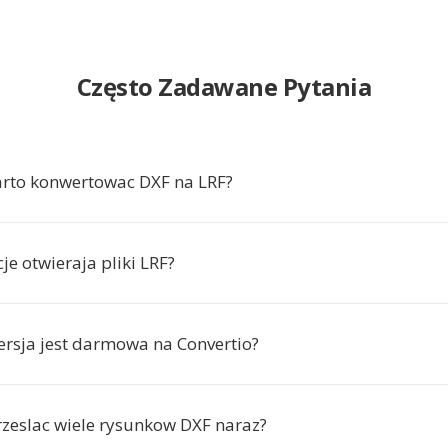
Często Zadawane Pytania
rto konwertowac DXF na LRF?
cje otwieraja pliki LRF?
ersja jest darmowa na Convertio?
zeslac wiele rysunkow DXF naraz?