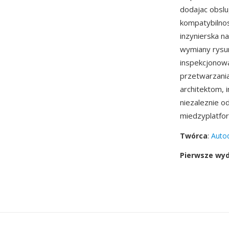
dodajac obslu
kompatybilno
inzynierska n
wymiany rysun
inspekcjonow
przetwarzania
architektom, 
niezaleznie o
miedzyplatfo
Twórca
:
Auto
Pierwsze wy