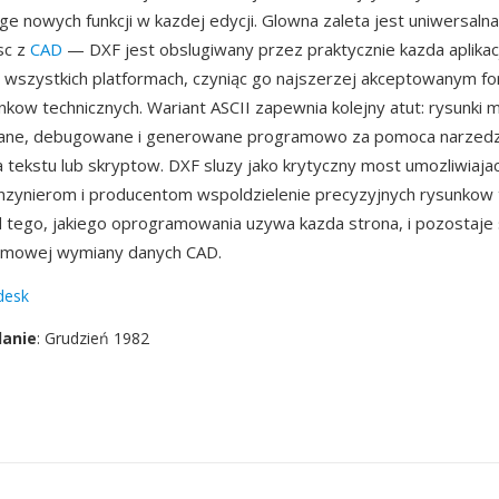
ge nowych funkcji w kazdej edycji. Glowna zaleta jest uniwersalna
sc z
CAD
— DXF jest obslugiwany przez praktycznie kazda aplikac
a wszystkich platformach, czyniąc go najszerzej akceptowanym 
kow technicznych. Wariant ASCII zapewnia kolejny atut: rysunki 
ane, debugowane i generowane programowo za pomoca narzedz
 tekstu lub skryptow. DXF sluzy jako krytyczny most umozliwiaja
inzynierom i producentom wspoldzielenie precyzyjnych rysunkow 
d tego, jakiego oprogramowania uzywa kazda strona, i pozostaj
rmowej wymiany danych CAD.
desk
danie
: Grudzień 1982