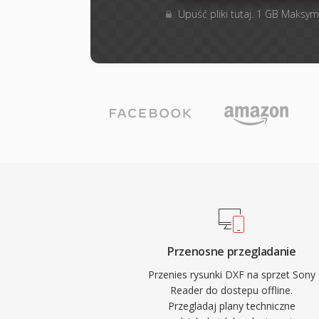
Upuść pliki tutaj. 1 GB Maksym
Przenosne przegladanie
Przenies rysunki DXF na sprzet Sony
Reader do dostepu offline.
Przegladaj plany techniczne