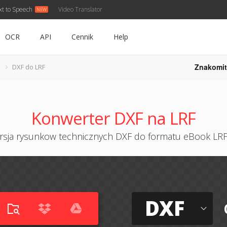
xt to Speech
Video Translator
OCR
API
Cennik
Help
Znakomit
DXF do LRF
Konwerter DXF na LRF
sja rysunkow technicznych DXF do formatu eBook LRF
DXF