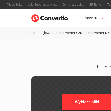
Video Editor
Add Subtitles to Video
Compress Video
GIF Editor
Te
Konwertuj
Strona główna
Konwerter CAD
Konwerter DXF
Konwer
Wybierz pliki