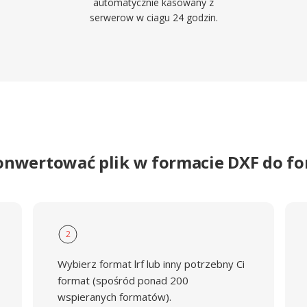
automatycznie kasowany z
serwerow w ciagu 24 godzin.
onwertować plik w formacie DXF do f
2
Wybierz format lrf lub inny potrzebny Ci
format (spośród ponad 200
wspieranych formatów).