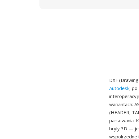
DXF (Drawing
Autodesk
, po
interoperacyj
wariantach: A
(HEADER, TAB
parsowania. Ka
bryly 3D — j
wspolrzedne i