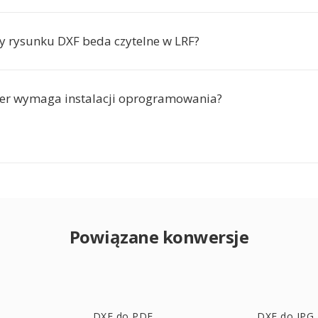
y rysunku DXF beda czytelne w LRF?
er wymaga instalacji oprogramowania?
Powiązane konwersje
DXF do PDF
DXF do JPG