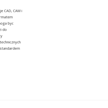
je CAD, CAM i
formatem
moga byc
i do
cy
technicznych
e standardem