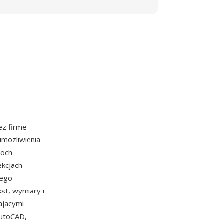
ez firme
umozliwienia
woch
ekcjach
zego
kst, wymiary i
ajacymi
AutoCAD,