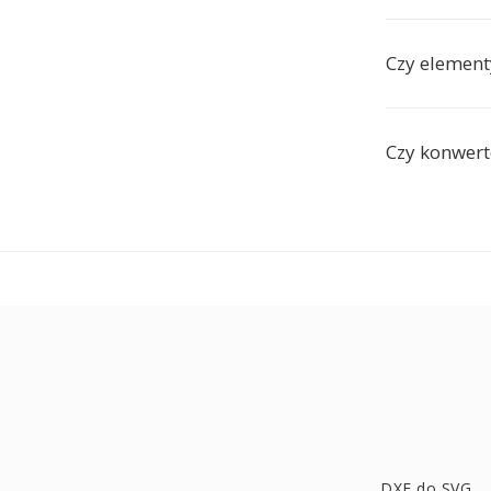
Czy element
Czy konwert
DXF do SVG