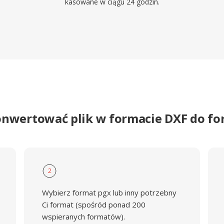
kasowane w ciągu 24 godzin.
onwertować plik w formacie DXF do f
2
Wybierz format pgx lub inny potrzebny
Ci format (spośród ponad 200
wspieranych formatów).