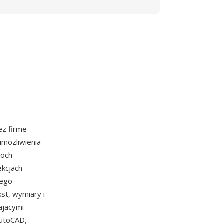
ez firme
umozliwienia
woch
ekcjach
zego
kst, wymiary i
ajacymi
AutoCAD,