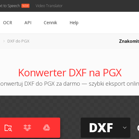
xt to Speech
Video Translator
OCR
API
Cennik
Help
Znakomit
DXF do PGX
Konwerter DXF na PGX
onwertuj DXF do PGX za darmo — szybki eksport onli
DXF