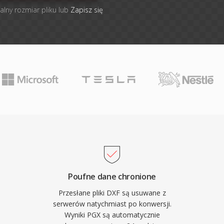
alny rozmiar pliku lub
Zapisz się
Poufne dane chronione
Przesłane pliki DXF są usuwane z
serwerów natychmiast po konwersji.
Wyniki PGX są automatycznie