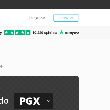
Zaloguj Się
Zapisz się
y
10,220
opinii na
ne
PGX
do