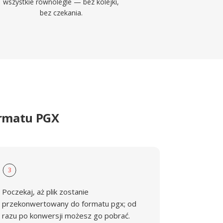
wszystkie równolegle — bez kolejki,
bez czekania.
ormatu PGX
3
Poczekaj, aż plik zostanie
przekonwertowany do formatu pgx; od
razu po konwersji możesz go pobrać.