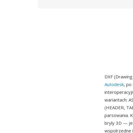
DXF (Drawing
Autodesk
, po
interoperacyj
wariantach: A
(HEADER, TAB
parsowania. Ka
bryly 3D — j
wspolrzedne i