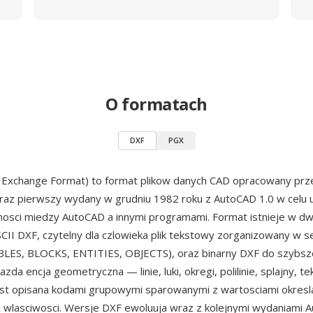
O formatach
DXF
PGX
 Exchange Format) to format plikow danych CAD opracowany prz
 raz pierwszy wydany w grudniu 1982 roku z AutoCAD 1.0 w celu 
nosci miedzy AutoCAD a innymi programami. Format istnieje w d
SCII DXF, czytelny dla czlowieka plik tekstowy zorganizowany w s
LES, BLOCKS, ENTITIES, OBJECTS), oraz binarny DXF do szybs
zda encja geometryczna — linie, luki, okregi, polilinie, splajny, te
est opisana kodami grupowymi sparowanymi z wartosciami okresl
 wlasciwosci. Wersje DXF ewoluuja wraz z kolejnymi wydaniami 