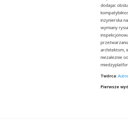
dodajac obslu
kompatybilno
inzynierska n
wymiany rysun
inspekcjonow
przetwarzania
architektom, 
niezaleznie o
miedzyplatfo
Twórca
:
Auto
Pierwsze wy