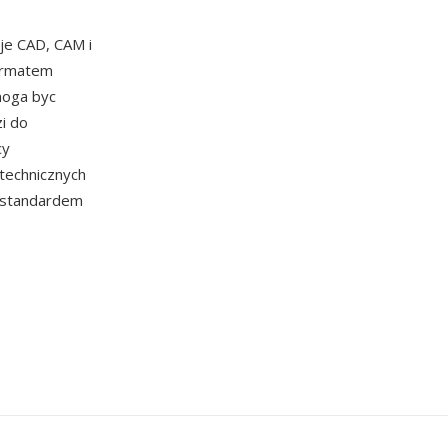
je CAD, CAM i
formatem
moga byc
i do
cy
technicznych
e standardem