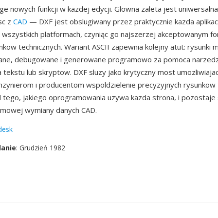
ge nowych funkcji w kazdej edycji. Glowna zaleta jest uniwersalna
sc z
CAD
— DXF jest obslugiwany przez praktycznie kazda aplikac
a wszystkich platformach, czyniąc go najszerzej akceptowanym 
kow technicznych. Wariant ASCII zapewnia kolejny atut: rysunki 
ane, debugowane i generowane programowo za pomoca narzedz
 tekstu lub skryptow. DXF sluzy jako krytyczny most umozliwiaja
inzynierom i producentom wspoldzielenie precyzyjnych rysunkow 
d tego, jakiego oprogramowania uzywa kazda strona, i pozostaj
rmowej wymiany danych CAD.
desk
danie
: Grudzień 1982