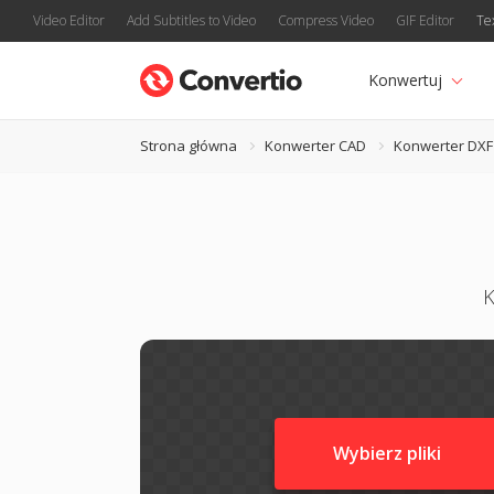
Video Editor
Add Subtitles to Video
Compress Video
GIF Editor
Te
Konwertuj
Strona główna
Konwerter CAD
Konwerter DXF
K
Wybierz pliki