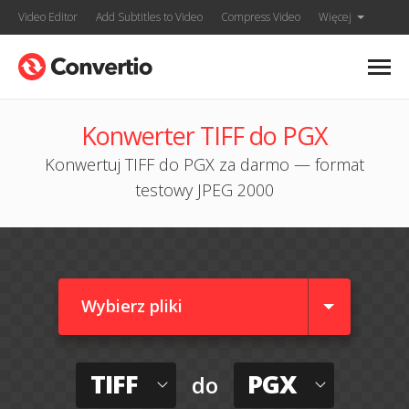
Video Editor
Add Subtitles to Video
Compress Video
Więcej
Konwerter TIFF do PGX
Konwertuj TIFF do PGX za darmo — format
testowy JPEG 2000
Wybierz pliki
TIFF
PGX
do