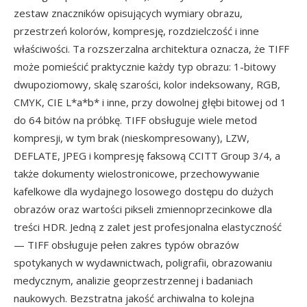
zestaw znaczników opisujących wymiary obrazu,
przestrzeń kolorów, kompresję, rozdzielczość i inne
właściwości. Ta rozszerzalna architektura oznacza, że TIFF
może pomieścić praktycznie każdy typ obrazu: 1-bitowy
dwupoziomowy, skalę szarości, kolor indeksowany, RGB,
CMYK, CIE L*a*b* i inne, przy dowolnej głębi bitowej od 1
do 64 bitów na próbkę. TIFF obsługuje wiele metod
kompresji, w tym brak (nieskompresowany), LZW,
DEFLATE, JPEG i kompresję faksową CCITT Group 3/4, a
także dokumenty wielostronicowe, przechowywanie
kafelkowe dla wydajnego losowego dostępu do dużych
obrazów oraz wartości pikseli zmiennoprzecinkowe dla
treści HDR. Jedną z zalet jest profesjonalna elastyczność
— TIFF obsługuje pełen zakres typów obrazów
spotykanych w wydawnictwach, poligrafii, obrazowaniu
medycznym, analizie geoprzestrzennej i badaniach
naukowych. Bezstratna jakość archiwalna to kolejna