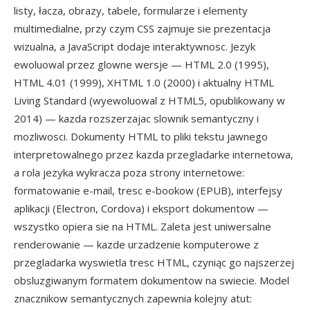
listy, łacza, obrazy, tabele, formularze i elementy
multimedialne, przy czym CSS zajmuje sie prezentacja
wizualna, a JavaScript dodaje interaktywnosc. Jezyk
ewoluowal przez glowne wersje — HTML 2.0 (1995),
HTML 4.01 (1999), XHTML 1.0 (2000) i aktualny HTML
Living Standard (wyewoluowal z HTML5, opublikowany w
2014) — kazda rozszerzajac slownik semantyczny i
mozliwosci. Dokumenty HTML to pliki tekstu jawnego
interpretowalnego przez kazda przegladarke internetowa,
a rola jezyka wykracza poza strony internetowe:
formatowanie e-mail, tresc e-bookow (EPUB), interfejsy
aplikacji (Electron, Cordova) i eksport dokumentow —
wszystko opiera sie na HTML. Zaleta jest uniwersalne
renderowanie — kazde urzadzenie komputerowe z
przegladarka wyswietla tresc HTML, czyniąc go najszerzej
obsluzgiwanym formatem dokumentow na swiecie. Model
znacznikow semantycznych zapewnia kolejny atut: