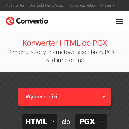
Video Editor
Add Subtitles to Video
Compress Video
Więcej
Konwerter HTML do PGX
Renderuj strony internetowe jako obrazy PGX —
za darmo online
Wybierz pliki
HTML
PGX
do