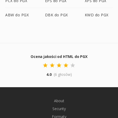
PCX do PGX
EPS do PGX
XPS do PGX
ABW do PGX
DBK do PGX
KWD do PGX
Ocena jakości od HTML do PGX
4.0
(6 głosów)
About
Security
Formaty