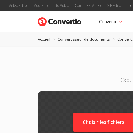
Video Editor
Add Subtitles to Video
Compress Video
GIF Editor
Te
Convertir
Accueil
Convertisseur de documents
Convert
Capt
Choisir les fichiers