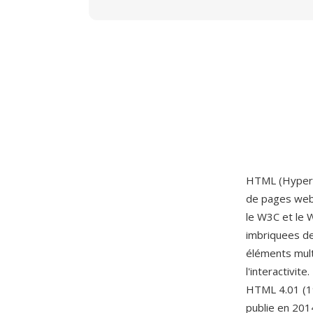
HTML (HyperTe
de pages web,
le W3C et le 
imbriquees def
éléments multi
l'interactivi
HTML 4.01 (19
publie en 201