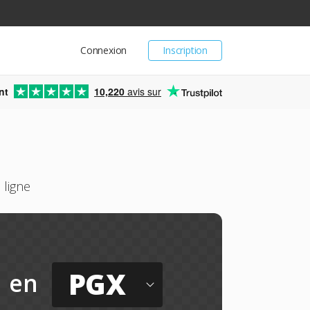
Connexion
Inscription
nt
10,220
avis sur
ligne
PGX
en