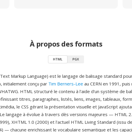
À propos des formats
HTML
PGX
xt Markup Language) est le langage de balisage standard pour 
 initialement conçu par
Tim Berners-Lee
au CERN en 1991, puis 
WHATWG. HTML structuré le contenu à l'aide d'un système de bal
inissant titres, paragraphes, listés, liens, images, tableaux, form
média, le CSS gérant la présentation visuelle et JavaScript ajouta
te. Le langage à évolue à travers dès versions majeures — HTML 2
99), XHTML 1.0 (2000) et l'actuel HTML Living Standard (issu 
4) — chacune enrichissant le vocabulaire semantique et les capaci