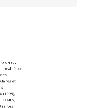
la création
normalisé par
ises
ulaires et
nt
.0 (1995),
de HTML5,
tés. Les