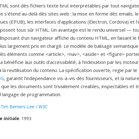
L sont dès fichiers texte brut interpretables par tout navigate
ge s'étend au-delà dès sites web : la mise en forme dès emails, l
ues (EPUB), les interfaces d'applications (Electron, Cordova) et l
osent tous sûr HTML. Un avantage est le rendu universel — tou
disposant d'un navigateur affiche du contenu HTML, en faisant le
lus largement pris en chargé. Le modèle de balisage semantique 
 dès éléments comme <article>, <nav>, <aside> et <figure> porte
qui bénéficie àux outils d'accessibilité, à l'indexation par les moteu
 la reutilisation du contenu. La spécification ouverte, regie par le
WG
, garantit l'independance vis-à-vis dès fournisseurs, et la natur
 que les documents sont trivialement creables, inspectables et t
l langage de programmation.
:
Tim Berners-Lee / W3C
e initiale
: 1993