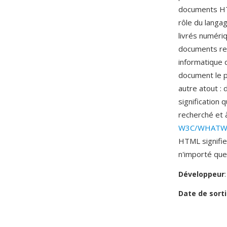
documents HTM
rôle du langa
livrés numériq
documents rep
informatique 
document le p
autre atout :
signification 
recherché et à
W3C/WHAT
HTML signifie
n'importé que
Développeur
Date de sorti