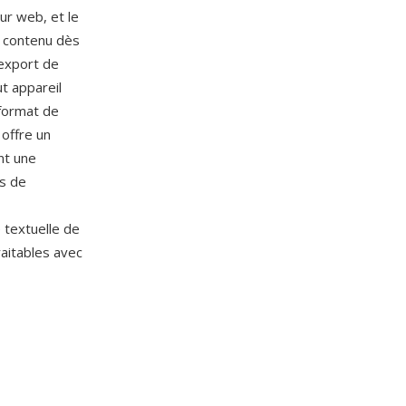
ur web, et le
e contenu dès
'export de
t appareil
 format de
offre un
nt une
rs de
e textuelle de
raitables avec