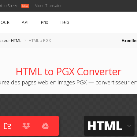
xt to Speech
Video Translator
OCR
API
Prix
Help
Excelle
isseur HTML
HTML à PGX
HTML to PGX Converter
urez des pages web en images PGX — convertisseur en 
HTML