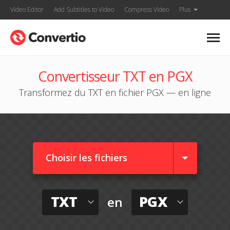
Video Editor
Add Subtitles to Video
Compress Video
Plus
Convertisseur TXT en PGX
Transformez du TXT en fichier PGX — en ligne
Choisir les fichiers
TXT
PGX
en